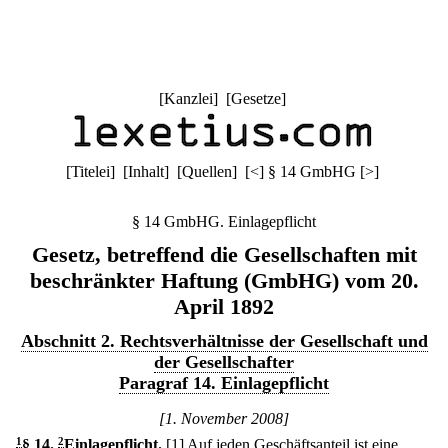
[
Kanzlei
] [
Gesetze
]
[
Titelei
] [
Inhalt
] [
Quellen
]
[
<
]
§ 14 GmbHG
[
>
]
§ 14 GmbHG. Einlagepflicht
Gesetz, betreffend die Gesellschaften mit
beschränkter Haftung (GmbHG) vom 20.
April 1892
Abschnitt 2. Rechtsverhältnisse der Gesellschaft und
der Gesellschafter
Paragraf 14. Einlagepflicht
[1. November 2008]
1
§ 14
.
2
Einlagepflicht.
[1] Auf jeden Geschäftsanteil ist eine