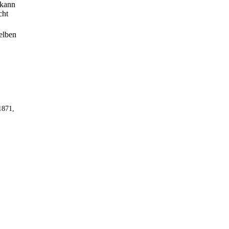
 kann
cht
selben
1871,