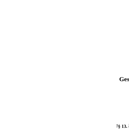
Ges
1
§ 13
.