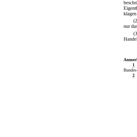
beschr
Eigent
klagen
(
nur da
(
Handel
Anmer
1
.
Bundes-
2
.