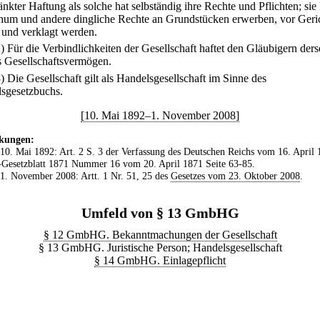
änkter Haftung als solche hat selbständig ihre Rechte und Pflichten; sie
hum und andere dingliche Rechte an Grundstücken erwerben, vor Geri
 und verklagt werden.
2) Für die Verbindlichkeiten der Gesellschaft haftet den Gläubigern der
s Gesellschaftsvermögen.
3) Die Gesellschaft gilt als Handelsgesellschaft im Sinne des
sgesetzbuchs.
[10. Mai 1892–1. November 2008]
kungen:
 10. Mai 1892: Art. 2 S. 3 der Verfassung des Deutschen Reichs vom 16. April 
Gesetzblatt 1871 Nummer 16 vom 20. April 1871 Seite 63-85.
 1. November 2008: Artt. 1 Nr. 51, 25 des
Gesetzes vom 23. Oktober 2008
.
Umfeld von § 13 GmbHG
§ 12 GmbHG. Bekanntmachungen der Gesellschaft
§ 13 GmbHG. Juristische Person; Handelsgesellschaft
§ 14 GmbHG. Einlagepflicht