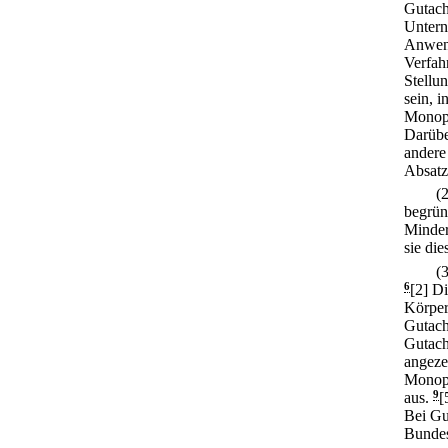
Gutach
Untern
Anwend
Verfah
Stellu
sein, i
Monopo
Darübe
andere
Absatz
(
begrün
Minder
sie di
(
6
[2] D
Körper
Gutach
Gutach
angezei
Monopo
aus.
9
[
Bei Gu
Bundes