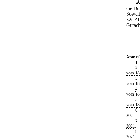
11
die Du
Soweit
32e Ab
Gutach
Anmer
1
.
2
.
vom 18.
3
.
vom 18.
4
.
vom 18.
5
.
vom 18.
6
.
2021
.
7
.
2021
.
8
.
2021
.