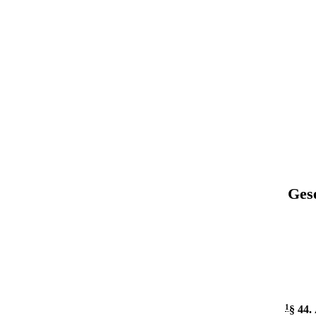
Ges
1
§ 44
.