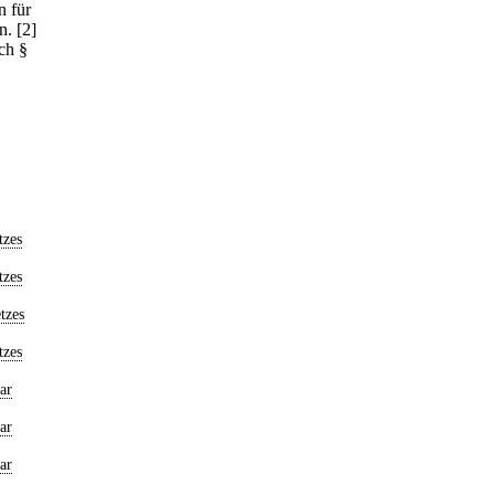
n für
n.
[2]
ch §
tzes
tzes
tzes
tzes
ar
ar
ar