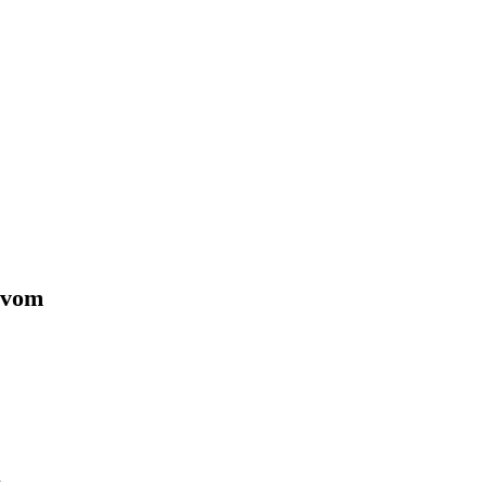
 vom
n