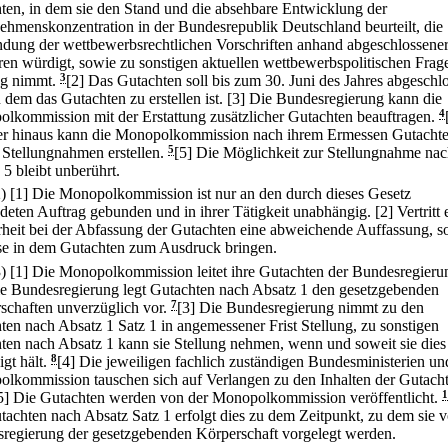
ten, in dem sie den Stand und die absehbare Entwicklung der
ehmenskonzentration in der Bundesrepublik Deutschland beurteilt, die
ung der wettbewerbsrechtlichen Vorschriften anhand abgeschlossene
ren würdigt, sowie zu sonstigen aktuellen wettbewerbspolitischen Frag
ng nimmt.
3
[2] Das Gutachten soll bis zum 30. Juni des Jahres abgeschl
n dem das Gutachten zu erstellen ist.
[3] Die Bundesregierung kann die
lkommission mit der Erstattung zusätzlicher Gutachten beauftragen.
4
r hinaus kann die Monopolkommission nach ihrem Ermessen Gutachte
 Stellungnahmen erstellen.
5
[5] Die Möglichkeit zur Stellungnahme nac
 5 bleibt unberührt.
2)
[1] Die Monopolkommission ist nur an den durch dieses Gesetz
deten Auftrag gebunden und in ihrer Tätigkeit unabhängig.
[2] Vertritt 
heit bei der Abfassung der Gutachten eine abweichende Auffassung, s
ese in dem Gutachten zum Ausdruck bringen.
3)
[1] Die Monopolkommission leitet ihre Gutachten der Bundesregieru
ie Bundesregierung legt Gutachten nach Absatz 1 den gesetzgebenden
schaften unverzüglich vor.
7
[3] Die Bundesregierung nimmt zu den
ten nach Absatz 1 Satz 1 in angemessener Frist Stellung, zu sonstigen
ten nach Absatz 1 kann sie Stellung nehmen, wenn und soweit sie dies
gt hält.
8
[4] Die jeweiligen fachlich zuständigen Bundesministerien un
lkommission tauschen sich auf Verlangen zu den Inhalten der Gutach
5] Die Gutachten werden von der Monopolkommission veröffentlicht.
1
tachten nach Absatz Satz 1 erfolgt dies zu dem Zeitpunkt, zu dem sie 
regierung der gesetzgebenden Körperschaft vorgelegt werden.