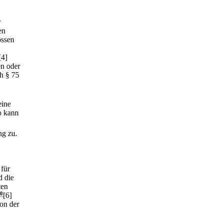
r
en
ossen
[4]
n oder
h § 75
eine
o kann
ng zu.
 für
d die
ten
0
[6]
von der