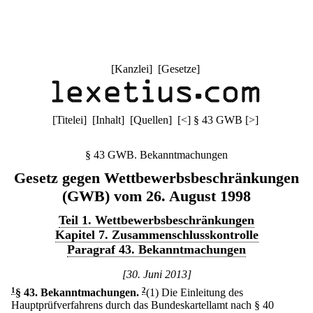
[
Kanzlei
] [
Gesetze
]
[
Titelei
] [
Inhalt
] [
Quellen
]
[
<
]
§ 43 GWB
[
>
]
§ 43 GWB. Bekanntmachungen
Gesetz gegen Wettbewerbsbeschränkungen
(GWB) vom 26. August 1998
Teil 1. Wettbewerbsbeschränkungen
Kapitel 7. Zusammenschlusskontrolle
Paragraf 43. Bekanntmachungen
[30. Juni 2013]
1
§ 43
.
Bekanntmachungen.
2
(1) Die Einleitung des
Hauptprüfverfahrens durch das Bundeskartellamt nach § 40