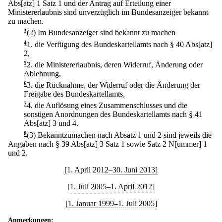
Abs[atz] 1 Satz 1 und der Antrag auf Erteilung einer
Ministererlaubnis sind unverzüglich im Bundesanzeiger bekannt
zu machen.
3
(2) Im Bundesanzeiger sind bekannt zu machen
4
1.
die Verfügung des Bundeskartellamts nach § 40 Abs[atz]
2,
5
2.
die Ministererlaubnis, deren Widerruf, Änderung oder
Ablehnung,
6
3.
die Rücknahme, der Widerruf oder die Änderung der
Freigabe des Bundeskartellamts,
7
4.
die Auflösung eines Zusammenschlusses und die
sonstigen Anordnungen des Bundeskartellamts nach § 41
Abs[atz] 3 und 4.
8
(3) Bekanntzumachen nach Absatz 1 und 2 sind jeweils die
Angaben nach § 39 Abs[atz] 3 Satz 1 sowie Satz 2 N[ummer] 1
und 2.
[1. April 2012–30. Juni 2013]
[1. Juli 2005–1. April 2012]
[1. Januar 1999–1. Juli 2005]
Anmerkungen: