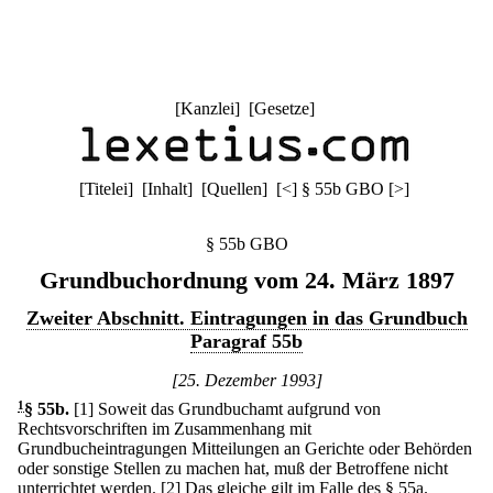
[
Kanzlei
] [
Gesetze
]
[
Titelei
] [
Inhalt
] [
Quellen
]
[
<
]
§ 55b GBO
[
>
]
§ 55b GBO
Grundbuchordnung vom 24. März 1897
Zweiter Abschnitt. Eintragungen in das Grundbuch
Paragraf 55b
[25. Dezember 1993]
1
§ 55b
.
[1] Soweit das Grundbuchamt aufgrund von
Rechtsvorschriften im Zusammenhang mit
Grundbucheintragungen Mitteilungen an Gerichte oder Behörden
oder sonstige Stellen zu machen hat, muß der Betroffene nicht
unterrichtet werden.
[2] Das gleiche gilt im Falle des § 55a.