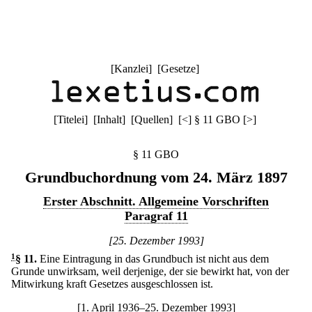
[
Kanzlei
] [
Gesetze
]
[
Titelei
] [
Inhalt
] [
Quellen
]
[
<
]
§ 11 GBO
[
>
]
§ 11 GBO
Grundbuchordnung vom 24. März 1897
Erster Abschnitt. Allgemeine Vorschriften
Paragraf 11
[25. Dezember 1993]
1
§ 11
.
Eine Eintragung in das Grundbuch ist nicht aus dem
Grunde unwirksam, weil derjenige, der sie bewirkt hat, von der
Mitwirkung kraft Gesetzes ausgeschlossen ist.
[1. April 1936–25. Dezember 1993]