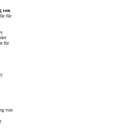
g von
die für
es
oder
t für
er
ung von
n