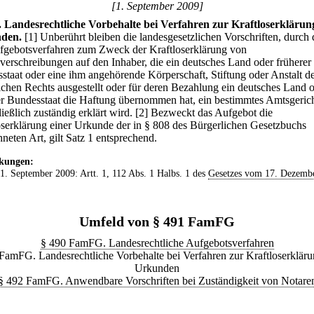
[1. September 2009]
.
Landesrechtliche Vorbehalte bei Verfahren zur Kraftloserklärun
den.
[1] Unberührt bleiben die landesgesetzlichen Vorschriften, durch 
fgebotsverfahren zum Zweck der Kraftloserklärung von
verschreibungen auf den Inhaber, die ein deutsches Land oder früherer
staat oder eine ihm angehörende Körperschaft, Stiftung oder Anstalt d
lichen Rechts ausgestellt oder für deren Bezahlung ein deutsches Land 
er Bundesstaat die Haftung übernommen hat, ein bestimmtes Amtsgerich
ießlich zuständig erklärt wird.
[2] Bezweckt das Aufgebot die
oserklärung einer Urkunde der in § 808 des Bürgerlichen Gesetzbuchs
neten Art, gilt Satz 1 entsprechend.
kungen:
 1. September 2009: Artt. 1, 112 Abs. 1 Halbs. 1 des
Gesetzes vom 17. Dezemb
Umfeld von § 491 FamFG
§ 490 FamFG. Landesrechtliche Aufgebotsverfahren
FamFG. Landesrechtliche Vorbehalte bei Verfahren zur Kraftloserklär
Urkunden
§ 492 FamFG. Anwendbare Vorschriften bei Zuständigkeit von Notare