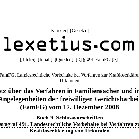
[
Kanzlei
] [
Gesetze
]
[
Titelei
] [
Inhalt
] [
Quellen
]
[
<
]
§ 491 FamFG
[
>
]
FamFG. Landesrechtliche Vorbehalte bei Verfahren zur Kraftloserklär
Urkunden
tz über das Verfahren in Familiensachen und i
Angelegenheiten der freiwilligen Gerichtsbarkei
(FamFG) vom 17. Dezember 2008
Buch 9. Schlussvorschriften
aragraf 491. Landesrechtliche Vorbehalte bei Verfahren z
Kraftloserklärung von Urkunden