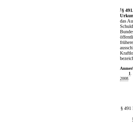
1
§ 491
Urkun
das Au
Schuld
Bundes
öffent
früher
ausschl
Kraftl
bezeich
Anmer
1
.
2008
.
§ 491 