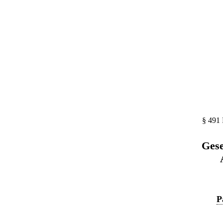
§ 491 
Gese
P