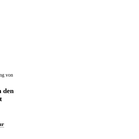
ung von
n den
t
ur