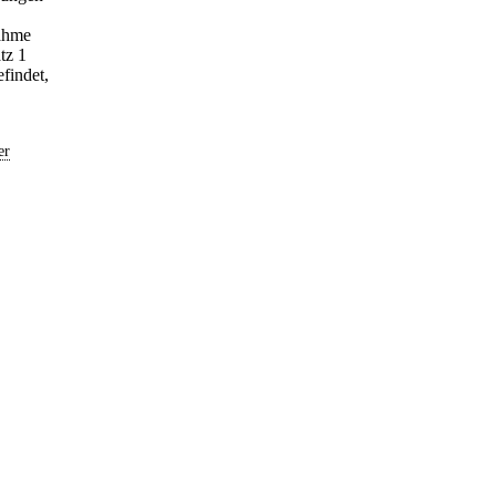
nahme
tz 1
findet,
er