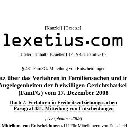
[
Kanzlei
] [
Gesetze
]
[
Titelei
] [
Inhalt
] [
Quellen
]
[
<
]
§ 431 FamFG
[
>
]
§ 431 FamFG. Mitteilung von Entscheidungen
tz über das Verfahren in Familiensachen und i
Angelegenheiten der freiwilligen Gerichtsbarkei
(FamFG) vom 17. Dezember 2008
Buch 7. Verfahren in Freiheitsentziehungssachen
Paragraf 431. Mitteilung von Entscheidungen
[1. September 2009]
.
Mitteilung von Entscheidungen.
[1] Für Mitteilungen von Entschei