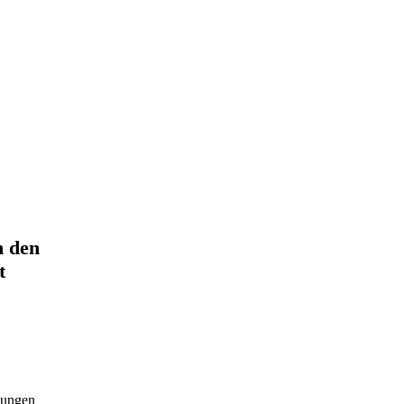
n den
t
dungen