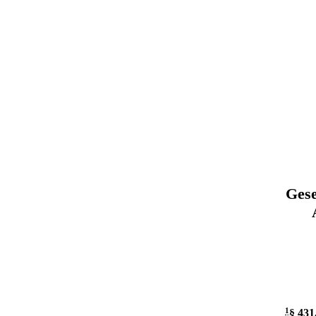
Gese
1
§ 431