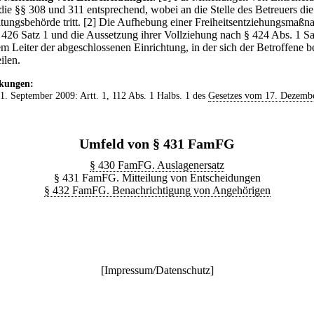
 die §§ 308 und 311 entsprechend, wobei an die Stelle des Betreuers die
tungsbehörde tritt.
[2] Die Aufhebung einer Freiheitsentziehungsmaß
 426 Satz 1 und die Aussetzung ihrer Vollziehung nach § 424 Abs. 1 Sa
em Leiter der abgeschlossenen Einrichtung, in der sich der Betroffene be
ilen.
kungen:
 1. September 2009: Artt. 1, 112 Abs. 1 Halbs. 1 des
Gesetzes vom 17. Dezemb
Umfeld von § 431 FamFG
§ 430 FamFG. Auslagenersatz
§ 431 FamFG. Mitteilung von Entscheidungen
§ 432 FamFG. Benachrichtigung von Angehörigen
[
Impressum/Datenschutz
]