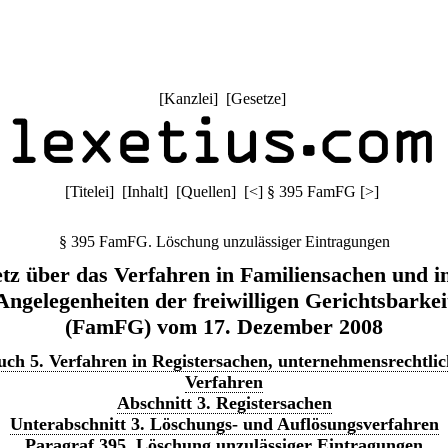
[
Kanzlei
] [
Gesetze
]
[
Titelei
] [
Inhalt
] [
Quellen
]
[
<
]
§ 395 FamFG
[
>
]
§ 395 FamFG. Löschung unzulässiger Eintragungen
tz über das Verfahren in Familiensachen und i
Angelegenheiten der freiwilligen Gerichtsbarkei
(FamFG) vom 17. Dezember 2008
uch 5. Verfahren in Registersachen, unternehmensrechtlic
Verfahren
Abschnitt 3. Registersachen
Unterabschnitt 3. Löschungs- und Auflösungsverfahren
Paragraf 395. Löschung unzulässiger Eintragungen