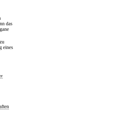
m
ann das
rgane
 zu
g eines
er
aften