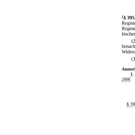
1
§ 395
Regist
Regist
lösche
(
benach
Widers
(
Anmer
1
.
2008
.
§ 39