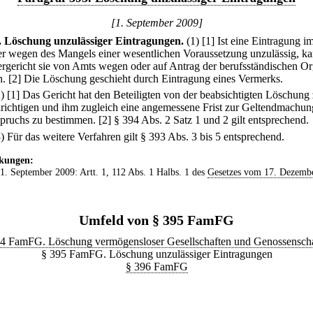
[1. September 2009]
.
Löschung unzulässiger Eintragungen.
(1)
[1] Ist eine Eintragung i
er wegen des Mangels einer wesentlichen Voraussetzung unzulässig, k
ergericht sie von Amts wegen oder auf Antrag der berufsständischen O
n.
[2] Die Löschung geschieht durch Eintragung eines Vermerks.
2)
[1] Das Gericht hat den Beteiligten von der beabsichtigten Löschung
richtigen und ihm zugleich eine angemessene Frist zur Geltendmachun
pruchs zu bestimmen.
[2] § 394 Abs. 2 Satz 1 und 2 gilt entsprechend.
3) Für das weitere Verfahren gilt § 393 Abs. 3 bis 5 entsprechend.
kungen:
 1. September 2009: Artt. 1, 112 Abs. 1 Halbs. 1 des
Gesetzes vom 17. Dezemb
Umfeld von § 395 FamFG
4 FamFG. Löschung vermögensloser Gesellschaften und Genossensch
§ 395 FamFG. Löschung unzulässiger Eintragungen
§ 396 FamFG