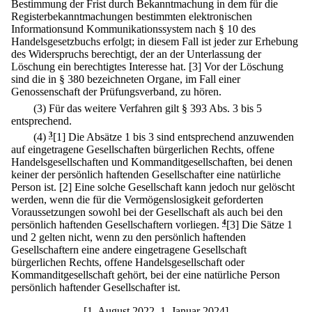
Bestimmung der Frist durch Bekanntmachung in dem für die
Registerbekanntmachungen bestimmten elektronischen
Informationsund Kommunikationssystem nach § 10 des
Handelsgesetzbuchs erfolgt; in diesem Fall ist jeder zur Erhebung
des Widerspruchs berechtigt, der an der Unterlassung der
Löschung ein berechtigtes Interesse hat.
[3] Vor der Löschung
sind die in § 380 bezeichneten Organe, im Fall einer
Genossenschaft der Prüfungsverband, zu hören.
(3) Für das weitere Verfahren gilt § 393 Abs. 3 bis 5
entsprechend.
(4)
3
[1] Die Absätze 1 bis 3 sind entsprechend anzuwenden
auf eingetragene Gesellschaften bürgerlichen Rechts, offene
Handelsgesellschaften und Kommanditgesellschaften, bei denen
keiner der persönlich haftenden Gesellschafter eine natürliche
Person ist.
[2] Eine solche Gesellschaft kann jedoch nur gelöscht
werden, wenn die für die Vermögenslosigkeit geforderten
Voraussetzungen sowohl bei der Gesellschaft als auch bei den
persönlich haftenden Gesellschaftern vorliegen.
4
[3] Die Sätze 1
und 2 gelten nicht, wenn zu den persönlich haftenden
Gesellschaftern eine andere eingetragene Gesellschaft
bürgerlichen Rechts, offene Handelsgesellschaft oder
Kommanditgesellschaft gehört, bei der eine natürliche Person
persönlich haftender Gesellschafter ist.
[1. August 2022–1. Januar 2024]