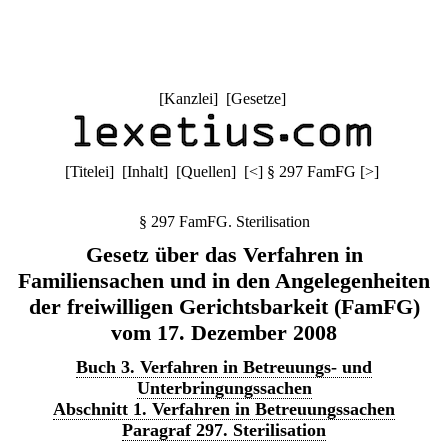
[
Kanzlei
] [
Gesetze
]
[
Titelei
] [
Inhalt
] [
Quellen
]
[
<
]
§ 297 FamFG
[
>
]
§ 297 FamFG. Sterilisation
Gesetz über das Verfahren in
Familiensachen und in den Angelegenheiten
der freiwilligen Gerichtsbarkeit (FamFG)
vom 17. Dezember 2008
Buch 3. Verfahren in Betreuungs- und
Unterbringungssachen
Abschnitt 1. Verfahren in Betreuungssachen
Paragraf 297. Sterilisation