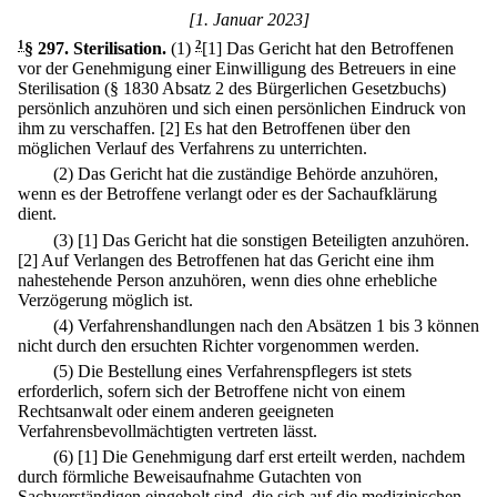
[1. Januar 2023]
1
§ 297
.
Sterilisation.
(1)
2
[1] Das Gericht hat den Betroffenen
vor der Genehmigung einer Einwilligung des Betreuers in eine
Sterilisation (§ 1830 Absatz 2 des Bürgerlichen Gesetzbuchs)
persönlich anzuhören und sich einen persönlichen Eindruck von
ihm zu verschaffen.
[2] Es hat den Betroffenen über den
möglichen Verlauf des Verfahrens zu unterrichten.
(2) Das Gericht hat die zuständige Behörde anzuhören,
wenn es der Betroffene verlangt oder es der Sachaufklärung
dient.
(3)
[1] Das Gericht hat die sonstigen Beteiligten anzuhören.
[2] Auf Verlangen des Betroffenen hat das Gericht eine ihm
nahestehende Person anzuhören, wenn dies ohne erhebliche
Verzögerung möglich ist.
(4) Verfahrenshandlungen nach den Absätzen 1 bis 3 können
nicht durch den ersuchten Richter vorgenommen werden.
(5) Die Bestellung eines Verfahrenspflegers ist stets
erforderlich, sofern sich der Betroffene nicht von einem
Rechtsanwalt oder einem anderen geeigneten
Verfahrensbevollmächtigten vertreten lässt.
(6)
[1] Die Genehmigung darf erst erteilt werden, nachdem
durch förmliche Beweisaufnahme Gutachten von
Sachverständigen eingeholt sind, die sich auf die medizinischen,