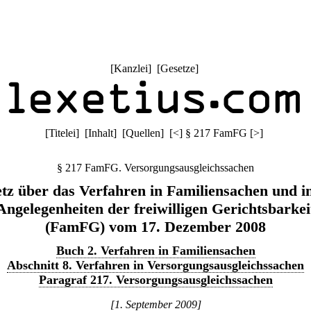
[
Kanzlei
] [
Gesetze
]
[
Titelei
] [
Inhalt
] [
Quellen
]
[
<
]
§ 217 FamFG
[
>
]
§ 217 FamFG. Versorgungsausgleichssachen
tz über das Verfahren in Familiensachen und i
Angelegenheiten der freiwilligen Gerichtsbarkei
(FamFG) vom 17. Dezember 2008
Buch 2. Verfahren in Familiensachen
Abschnitt 8. Verfahren in Versorgungsausgleichssachen
Paragraf 217. Versorgungsausgleichssachen
[1. September 2009]