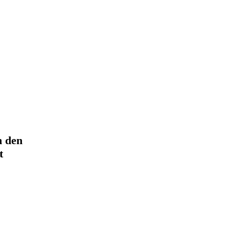
n den
t