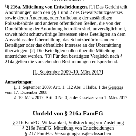
1
§ 216a
.
Mitteilung von Entscheidungen.
[1] Das Gericht teilt
Anordnungen nach den §§ 1 und 2 des Gewaltschutzgesetzes
sowie deren Änderung oder Aufhebung der zuständigen
Polizeibehörde und anderen öffentlichen Stellen, die von der
Durchführung der Anordnung betroffen sind, unverzüglich mit,
soweit nicht schutzwürdige Interessen eines Beteiligten an dem
Ausschluss der Übermittlung, das Schutzbedürfnis anderer
Beteiligter oder das öffentliche Interesse an der Übermittlung
überwiegen.
[2] Die Beteiligten sollen über die Mitteilung
unterrichtet werden.
2
[3] Für den bestätigten Vergleich nach §
214a gelten die vorstehenden Bestimmungen entsprechend.
[1. September 2009–10. März 2017]
Anmerkungen:
1
. 1. September 2009: Artt. 1, 112 Abs. 1 Halbs. 1 des
Gesetzes
vom 17. Dezember 2008
.
2
. 10. März 2017: Artt. 3 Nr. 3, 5 des
Gesetzes vom 1. März 2017
.
Umfeld von § 216a FamFG
§ 216 FamFG. Wirksamkeit; Vollstreckung vor Zustellung
§ 216a FamFG. Mitteilung von Entscheidungen
§ 217 FamFG. Versorgungsausgleichssachen