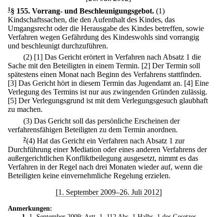
1
§ 155
.
Vorrang- und Beschleunigungsgebot.
(1)
Kindschaftssachen, die den Aufenthalt des Kindes, das
Umgangsrecht oder die Herausgabe des Kindes betreffen, sowie
Verfahren wegen Gefährdung des Kindeswohls sind vorrangig
und beschleunigt durchzuführen.
(2)
[1] Das Gericht erörtert in Verfahren nach Absatz 1 die
Sache mit den Beteiligten in einem Termin.
[2] Der Termin soll
spätestens einen Monat nach Beginn des Verfahrens stattfinden.
[3] Das Gericht hört in diesem Termin das Jugendamt an.
[4] Eine
Verlegung des Termins ist nur aus zwingenden Gründen zulässig.
[5] Der Verlegungsgrund ist mit dem Verlegungsgesuch glaubhaft
zu machen.
(3) Das Gericht soll das persönliche Erscheinen der
verfahrensfähigen Beteiligten zu dem Termin anordnen.
2
(4) Hat das Gericht ein Verfahren nach Absatz 1 zur
Durchführung einer Mediation oder eines anderen Verfahrens der
außergerichtlichen Konfliktbeilegung ausgesetzt, nimmt es das
Verfahren in der Regel nach drei Monaten wieder auf, wenn die
Beteiligten keine einvernehmliche Regelung erzielen.
[1. September 2009–26. Juli 2012]
Anmerkungen:
1
. 1. September 2009: Artt. 1, 112 Abs. 1 Halbs. 1 des
Gesetzes