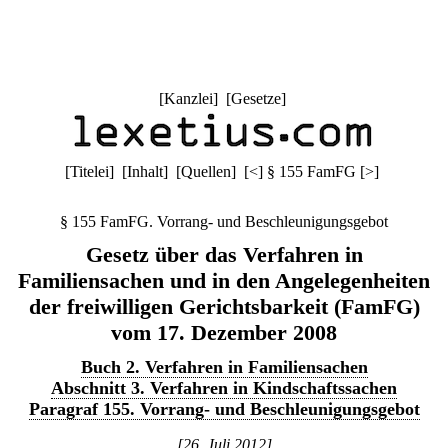
[
Kanzlei
] [
Gesetze
]
[
Titelei
] [
Inhalt
] [
Quellen
]
[
<
]
§ 155 FamFG
[
>
]
§ 155 FamFG. Vorrang- und Beschleunigungsgebot
Gesetz über das Verfahren in
Familiensachen und in den Angelegenheiten
der freiwilligen Gerichtsbarkeit (FamFG)
vom 17. Dezember 2008
Buch 2. Verfahren in Familiensachen
Abschnitt 3. Verfahren in Kindschaftssachen
Paragraf 155. Vorrang- und Beschleunigungsgebot
[26. Juli 2012]