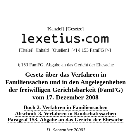
[
Kanzlei
] [
Gesetze
]
[
Titelei
] [
Inhalt
] [
Quellen
]
[
<
]
§ 153 FamFG
[
>
]
§ 153 FamFG. Abgabe an das Gericht der Ehesache
Gesetz über das Verfahren in
Familiensachen und in den Angelegenheiten
der freiwilligen Gerichtsbarkeit (FamFG)
vom 17. Dezember 2008
Buch 2. Verfahren in Familiensachen
Abschnitt 3. Verfahren in Kindschaftssachen
Paragraf 153. Abgabe an das Gericht der Ehesache
[1. September 2009]