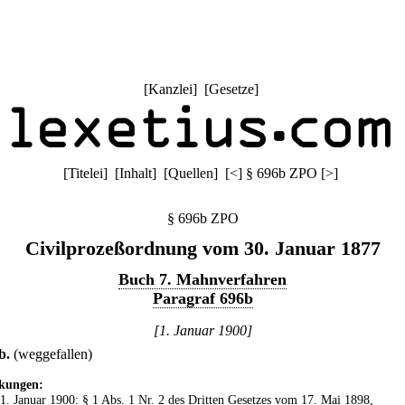
[
Kanzlei
] [
Gesetze
]
[
Titelei
] [
Inhalt
] [
Quellen
]
[
<
]
§ 696b ZPO
[
>
]
§ 696b ZPO
Civilprozeßordnung vom 30. Januar 1877
Buch 7. Mahnverfahren
Paragraf 696b
[1. Januar 1900]
b
.
(weggefallen)
kungen:
 1. Januar 1900: § 1 Abs. 1 Nr. 2 des
Dritten Gesetzes vom 17. Mai 1898
,