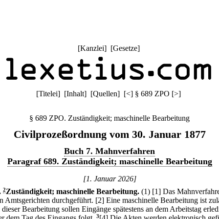
[
Kanzlei
] [
Gesetze
]
[
Titelei
] [
Inhalt
] [
Quellen
]
[
<
]
§ 689 ZPO
[
>
]
§ 689 ZPO. Zuständigkeit; maschinelle Bearbeitung
Civilprozeßordnung vom 30. Januar 1877
Buch 7. Mahnverfahren
Paragraf 689. Zuständigkeit; maschinelle Bearbeitung
[1. Januar 2026]
.
2
Zuständigkeit; maschinelle Bearbeitung.
(1)
[1] Das Mahnverfahr
n Amtsgerichten durchgeführt.
[2] Eine maschinelle Bearbeitung ist zul
i dieser Bearbeitung sollen Eingänge spätestens an dem Arbeitstag erled
der dem Tag des Eingangs folgt.
3
[4] Die Akten werden elektronisch gef