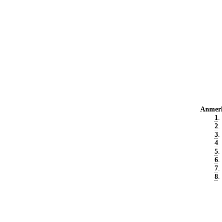
Anmer
1
.
2
.
3
.
4
.
5
.
6
.
7
.
8
.