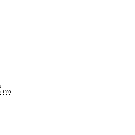
8
.
r 1990
.