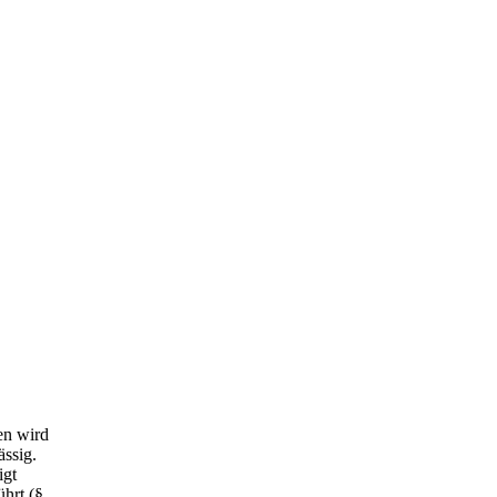
en wird
ässig.
igt
ührt (§