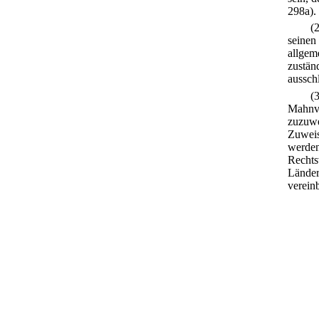
298a).
(
seinen
allgem
zustän
ausschl
(
Mahnve
zuzuwe
Zuweis
werden
Rechts
Länder
verein