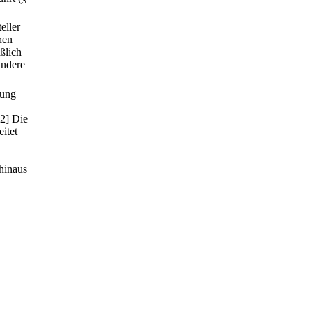
eller
nen
ßlich
andere
nung
[2] Die
itet
hinaus