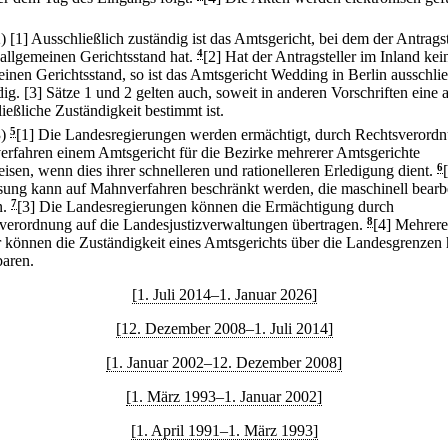
2)
[1] Ausschließlich zuständig ist das Amtsgericht, bei dem der Antragst
 allgemeinen Gerichtsstand hat.
4
[2] Hat der Antragsteller im Inland kei
einen Gerichtsstand, so ist das Amtsgericht Wedding in Berlin ausschlie
dig.
[3] Sätze 1 und 2 gelten auch, soweit in anderen Vorschriften eine 
ießliche Zuständigkeit bestimmt ist.
3)
5
[1] Die Landesregierungen werden ermächtigt, durch Rechtsverord
rfahren einem Amtsgericht für die Bezirke mehrerer Amtsgerichte
isen, wenn dies ihrer schnelleren und rationelleren Erledigung dient.
6
ung kann auf Mahnverfahren beschränkt werden, die maschinell bearbe
.
7
[3] Die Landesregierungen können die Ermächtigung durch
verordnung auf die Landesjustizverwaltungen übertragen.
8
[4] Mehrere
 können die Zuständigkeit eines Amtsgerichts über die Landesgrenzen 
baren.
[1. Juli 2014–1. Januar 2026]
[12. Dezember 2008–1. Juli 2014]
[1. Januar 2002–12. Dezember 2008]
[1. März 1993–1. Januar 2002]
[1. April 1991–1. März 1993]