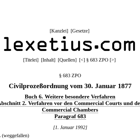
[
Kanzlei
] [
Gesetze
]
[
Titelei
] [
Inhalt
] [
Quellen
]
[
<
]
§ 683 ZPO
[
>
]
§ 683 ZPO
Civilprozeßordnung vom 30. Januar 1877
Buch 6. Weitere besondere Verfahren
bschnitt 2. Verfahren vor den Commercial Courts und d
Commercial Chambers
Paragraf 683
[1. Januar 1992]
.
(weggefallen)