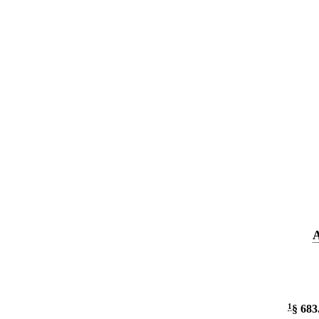
A
1
§ 683