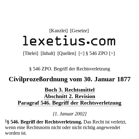
[
Kanzlei
] [
Gesetze
]
[
Titelei
] [
Inhalt
] [
Quellen
]
[
<
]
§ 546 ZPO
[
>
]
§ 546 ZPO. Begriff der Rechtsverletzung
Civilprozeßordnung vom 30. Januar 1877
Buch 3. Rechtsmittel
Abschnitt 2. Revision
Paragraf 546. Begriff der Rechtsverletzung
[1. Januar 2002]
1
§ 546
.
Begriff der Rechtsverletzung.
Das Recht ist verletzt,
wenn eine Rechtsnorm nicht oder nicht richtig angewendet
worden ist.