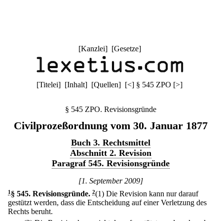
[
Kanzlei
] [
Gesetze
]
[
Titelei
] [
Inhalt
] [
Quellen
]
[
<
]
§ 545 ZPO
[
>
]
§ 545 ZPO. Revisionsgründe
Civilprozeßordnung vom 30. Januar 1877
Buch 3. Rechtsmittel
Abschnitt 2. Revision
Paragraf 545. Revisionsgründe
[1. September 2009]
1
§ 545
.
Revisionsgründe.
2
(1) Die Revision kann nur darauf
gestützt werden, dass die Entscheidung auf einer Verletzung des
Rechts beruht.