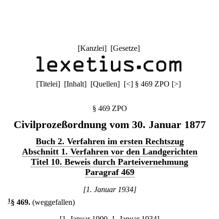
[
Kanzlei
] [
Gesetze
]
[
Titelei
] [
Inhalt
] [
Quellen
]
[
<
]
§ 469 ZPO
[
>
]
§ 469 ZPO
Civilprozeßordnung vom 30. Januar 1877
Buch 2. Verfahren im ersten Rechtszug
Abschnitt 1. Verfahren vor den Landgerichten
Titel 10. Beweis durch Parteivernehmung
Paragraf 469
[1. Januar 1934]
1
§ 469
.
(weggefallen)
[1. Januar 1900–1. Januar 1934]