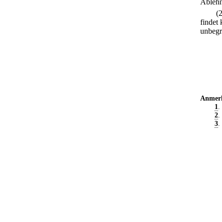
Ablehn
(
findet
unbegrü
Anmer
1
.
2
.
3
.