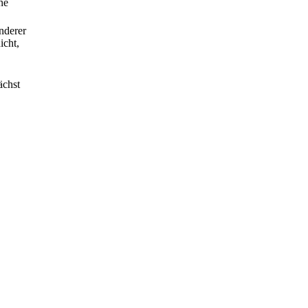
ne
nderer
icht,
ächst