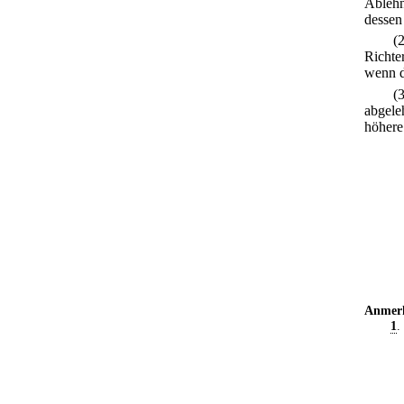
Ablehn
dessen
(
Richte
wenn d
(
abgele
höhere
Anmer
1
.