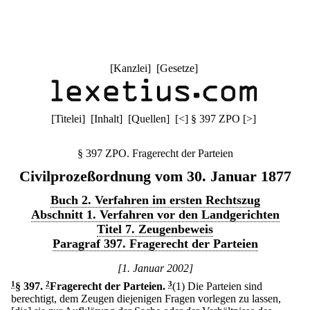
[
Kanzlei
] [
Gesetze
]
[
Titelei
] [
Inhalt
] [
Quellen
]
[
<
]
§ 397 ZPO
[
>
]
§ 397 ZPO. Fragerecht der Parteien
Civilprozeßordnung vom 30. Januar 1877
Buch 2. Verfahren im ersten Rechtszug
Abschnitt 1. Verfahren vor den Landgerichten
Titel 7. Zeugenbeweis
Paragraf 397. Fragerecht der Parteien
[1. Januar 2002]
1
§ 397
.
2
Fragerecht der Parteien.
3
(1) Die Parteien sind
berechtigt, dem Zeugen diejenigen Fragen vorlegen zu lassen,