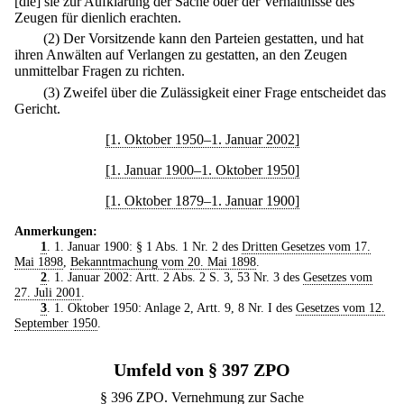
[die] sie zur Aufklärung der Sache oder der Verhältnisse des
Zeugen für dienlich erachten.
(2) Der Vorsitzende kann den Parteien gestatten, und hat
ihren Anwälten auf Verlangen zu gestatten, an den Zeugen
unmittelbar Fragen zu richten.
(3) Zweifel über die Zulässigkeit einer Frage entscheidet das
Gericht.
[1. Oktober 1950–1. Januar 2002]
[1. Januar 1900–1. Oktober 1950]
[1. Oktober 1879–1. Januar 1900]
Anmerkungen:
1
. 1. Januar 1900: § 1 Abs. 1 Nr. 2 des
Dritten Gesetzes vom 17.
Mai 1898
,
Bekanntmachung vom 20. Mai 1898
.
2
. 1. Januar 2002: Artt. 2 Abs. 2 S. 3, 53 Nr. 3 des
Gesetzes vom
27. Juli 2001
.
3
. 1. Oktober 1950: Anlage 2, Artt. 9, 8 Nr. I des
Gesetzes vom 12.
September 1950
.
Umfeld von § 397 ZPO
§ 396 ZPO. Vernehmung zur Sache