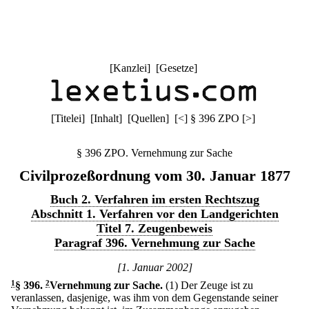
[
Kanzlei
] [
Gesetze
]
[
Titelei
] [
Inhalt
] [
Quellen
]
[
<
]
§ 396 ZPO
[
>
]
§ 396 ZPO. Vernehmung zur Sache
Civilprozeßordnung vom 30. Januar 1877
Buch 2. Verfahren im ersten Rechtszug
Abschnitt 1. Verfahren vor den Landgerichten
Titel 7. Zeugenbeweis
Paragraf 396. Vernehmung zur Sache
[1. Januar 2002]
1
§ 396
.
2
Vernehmung zur Sache.
(1) Der Zeuge ist zu
veranlassen, dasjenige, was ihm von dem Gegenstande seiner