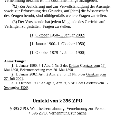
Vernehmung bekannt ist, im Zusammenhange anzugeben.
3
(2) Zur Aufklärung und zur Vervollständigung der Aussage,
sowie zur Erforschung des Grundes, auf [dem] die Wissenschaft
des Zeugen beruht, sind nöthigenfalls weitere Fragen zu stellen.
(3) Der Vorsitzende hat jedem Mitgliede des Gerichts auf
Verlangen zu gestatten, Fragen zu stellen.
[1. Oktober 1950–1. Januar 2002]
[1. Januar 1900–1. Oktober 1950]
[1. Oktober 1879–1. Januar 1900]
Anmerkungen:
1
. 1. Januar 1900: § 1 Abs. 1 Nr. 2 des
Dritten Gesetzes vom 17.
Mai 1898
,
Bekanntmachung vom 20. Mai 1898
.
2
. 1. Januar 2002: Artt. 2 Abs. 2 S. 3, 53 Nr. 3 des
Gesetzes vom
27. Juli 2001
.
3
. 1. Oktober 1950: Anlage 2, Artt. 9, 8 Nr. I des
Gesetzes vom 12.
September 1950
.
Umfeld von § 396 ZPO
§ 395 ZPO. Wahrheitsermahnung; Vernehmung zur Person
§ 396 ZPO. Vernehmung zur Sache