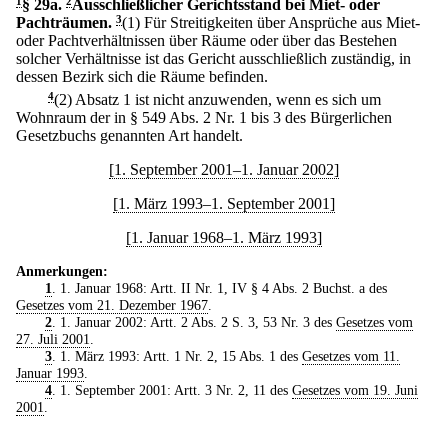
1
§ 29a
.
2
Ausschließlicher Gerichtsstand bei Miet- oder
Pachträumen.
3
(1) Für Streitigkeiten über Ansprüche aus Miet-
oder Pachtverhältnissen über Räume oder über das Bestehen
solcher Verhältnisse ist das Gericht ausschließlich zuständig, in
dessen Bezirk sich die Räume befinden.
4
(2) Absatz 1 ist nicht anzuwenden, wenn es sich um
Wohnraum der in § 549 Abs. 2 Nr. 1 bis 3 des Bürgerlichen
Gesetzbuchs genannten Art handelt.
[1. September 2001–1. Januar 2002]
[1. März 1993–1. September 2001]
[1. Januar 1968–1. März 1993]
Anmerkungen:
1
. 1. Januar 1968: Artt. II Nr. 1, IV § 4 Abs. 2 Buchst. a des
Gesetzes vom 21. Dezember 1967
.
2
. 1. Januar 2002: Artt. 2 Abs. 2 S. 3, 53 Nr. 3 des
Gesetzes vom
27. Juli 2001
.
3
. 1. März 1993: Artt. 1 Nr. 2, 15 Abs. 1 des
Gesetzes vom 11.
Januar 1993
.
4
. 1. September 2001: Artt. 3 Nr. 2, 11 des
Gesetzes vom 19. Juni
2001
.