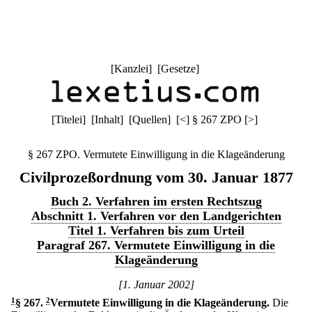
[
Kanzlei
] [
Gesetze
]
[
Titelei
] [
Inhalt
] [
Quellen
]
[
<
]
§ 267 ZPO
[
>
]
§ 267 ZPO. Vermutete Einwilligung in die Klageänderung
Civilprozeßordnung vom 30. Januar 1877
Buch 2. Verfahren im ersten Rechtszug
Abschnitt 1. Verfahren vor den Landgerichten
Titel 1. Verfahren bis zum Urteil
Paragraf 267. Vermutete Einwilligung in die
Klageänderung
[1. Januar 2002]
1
§ 267
.
2
Vermutete Einwilligung in die Klageänderung.
Die