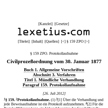
[
Kanzlei
] [
Gesetze
]
[
Titelei
] [
Inhalt
] [
Quellen
]
[
<
]
§ 159 ZPO
[
>
]
§ 159 ZPO. Protokollaufnahme
Civilprozeßordnung vom 30. Januar 1877
Buch 1. Allgemeine Vorschriften
Abschnitt 3. Verfahren
Titel 1. Mündliche Verhandlung
Paragraf 159. Protokollaufnahme
[26. Juli 2012]
1
§ 159
.
2
Protokollaufnahme.
(1)
3
[1] Über die Verhandlung und
jede Beweisaufnahme ist ein Protokoll aufzunehmen.
4
[2] Für die