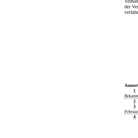
Verhan
der Ve
verfahr
Anmer
1
.
Bekann
2
.
3
.
Februa
4
.