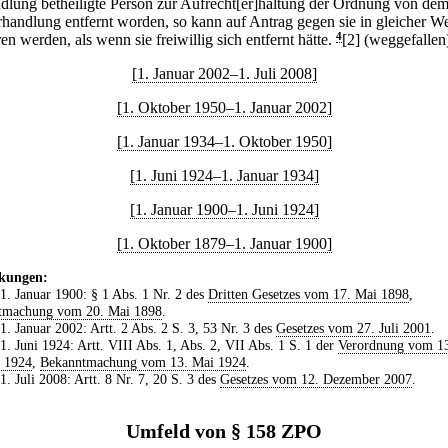
dlung betheiligte Person zur Aufrecht[er]haltung der Ordnung von dem
rhandlung entfernt worden, so kann auf Antrag gegen sie in gleicher W
en werden, als wenn sie freiwillig sich entfernt hätte.
4
[2] (weggefallen
[1. Januar 2002–1. Juli 2008]
[1. Oktober 1950–1. Januar 2002]
[1. Januar 1934–1. Oktober 1950]
[1. Juni 1924–1. Januar 1934]
[1. Januar 1900–1. Juni 1924]
[1. Oktober 1879–1. Januar 1900]
kungen:
 1. Januar 1900: § 1 Abs. 1 Nr. 2 des
Dritten Gesetzes vom 17. Mai 1898
,
tmachung vom 20. Mai 1898
.
 1. Januar 2002: Artt. 2 Abs. 2 S. 3, 53 Nr. 3 des
Gesetzes vom 27. Juli 2001
.
 1. Juni 1924: Artt. VIII Abs. 1, Abs. 2, VII Abs. 1 S. 1 der
Verordnung vom 1
r 1924
,
Bekanntmachung vom 13. Mai 1924
.
 1. Juli 2008: Artt. 8 Nr. 7, 20 S. 3 des
Gesetzes vom 12. Dezember 2007
.
Umfeld von § 158 ZPO