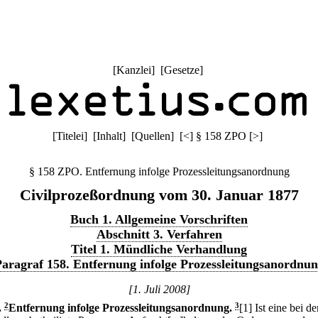
[
Kanzlei
] [
Gesetze
]
[
Titelei
] [
Inhalt
] [
Quellen
]
[
<
]
§ 158 ZPO
[
>
]
§ 158 ZPO. Entfernung infolge Prozessleitungsanordnung
Civilprozeßordnung vom 30. Januar 1877
Buch 1. Allgemeine Vorschriften
Abschnitt 3. Verfahren
Titel 1. Mündliche Verhandlung
aragraf 158. Entfernung infolge Prozessleitungsanordnu
[1. Juli 2008]
.
2
Entfernung infolge Prozessleitungsanordnung.
3
[1] Ist eine bei de