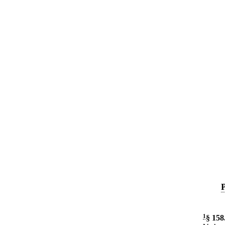
P
1
§ 158