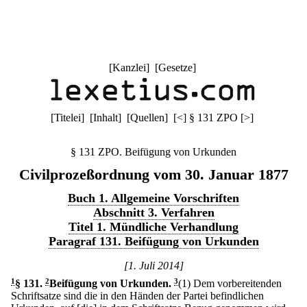
[
Kanzlei
] [
Gesetze
]
[
Titelei
] [
Inhalt
] [
Quellen
]
[
<
]
§ 131 ZPO
[
>
]
§ 131 ZPO. Beifügung von Urkunden
Civilprozeßordnung vom 30. Januar 1877
Buch 1. Allgemeine Vorschriften
Abschnitt 3. Verfahren
Titel 1. Mündliche Verhandlung
Paragraf 131. Beifügung von Urkunden
[1. Juli 2014]
1
§ 131
.
2
Beifügung von Urkunden.
3
(1) Dem vorbereitenden
Schriftsatze sind die in den Händen der Partei befindlichen