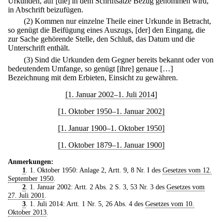
Urkunden, auf [die] in dem Schriftsatze Bezug genommen wird,
in Abschrift beizufügen.
(2) Kommen nur einzelne Theile einer Urkunde in Betracht,
so genügt die Beifügung eines Auszugs, [der] den Eingang, die
zur Sache gehörende Stelle, den Schluß, das Datum und die
Unterschrift enthält.
(3) Sind die Urkunden dem Gegner bereits bekannt oder von
bedeutendem Umfange, so genügt [ihre] genaue […]
Bezeichnung mit dem Erbieten, Einsicht zu gewähren.
[1. Januar 2002–1. Juli 2014]
[1. Oktober 1950–1. Januar 2002]
[1. Januar 1900–1. Oktober 1950]
[1. Oktober 1879–1. Januar 1900]
Anmerkungen:
1
. 1. Oktober 1950: Anlage 2, Artt. 9, 8 Nr. I des
Gesetzes vom 12.
September 1950
.
2
. 1. Januar 2002: Artt. 2 Abs. 2 S. 3, 53 Nr. 3 des
Gesetzes vom
27. Juli 2001
.
3
. 1. Juli 2014: Artt. 1 Nr. 5, 26 Abs. 4 des
Gesetzes vom 10.
Oktober 2013
.