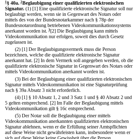
1
§ 40a
.
2
Beglaubigung einer qualifizierten elektronischen
Signatur.
(1)
[1] Eine qualifizierte elektronische Signatur soll nur
beglaubigt werden, wenn sie in Gegenwart des Notars oder
mittels des von der Bundesnotarkammer nach § 78p der
Bundesnotarordnung betriebenen Videokommunikationssystems
anerkannt worden ist.
3
[2] Die Beglaubigung kann mittels
Videokommunikation nur erfolgen, soweit dies durch Gesetz
zugelassen ist.
(2)
[1] Der Beglaubigungsvermerk muss die Person
bezeichnen, welche die qualifizierte elektronische Signatur
anerkannt hat.
[2] In dem Vermerk soll angegeben werden, ob die
qualifizierte elektronische Signatur in Gegenwart des Notars oder
mittels Videokommunikation anerkannt worden ist.
(3) Bei der Beglaubigung einer qualifizierten elektronischen
Signatur mittels Videokommunikation ist eine Signaturprüfung
nach § 39a Absatz 3 nicht erforderlich.
(4)
[1] § 10 Absatz 1, 2 und 3 Satz 1 und § 40 Absatz 2 und
5 gelten entsprechend.
[2] Im Falle der Beglaubigung mittels
Videokommunikation gilt § 16c entsprechend.
(5) Der Notar soll die Beglaubigung einer mittels
Videokommunikation anerkannten qualifizierten elektronischen
Signatur ablehnen, wenn er die Erfüllung seiner Amtspflichten
auf diese Weise nicht gewährleisten kann, insbesondere wenn er
sich auf diese Weise keine Gewissheit über die Person