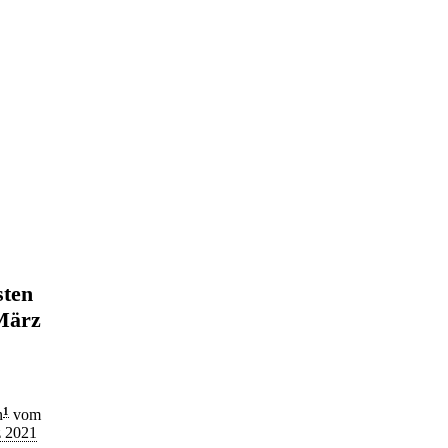
sten
März
n
1
vom
z 2021