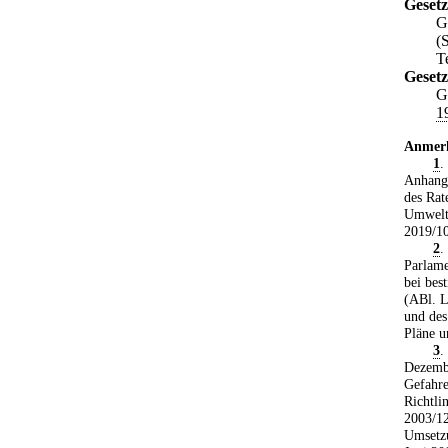
Gesetz
G
(
T
Gesetz
G
1
Anmer
1
.
Anhang 
des Rat
Umwelts
2019/10
2
.
Parlame
bei bes
(ABl. L
und des
Pläne u
3
.
Dezembe
Gefahre
Richtli
2003/12
Umsetzu