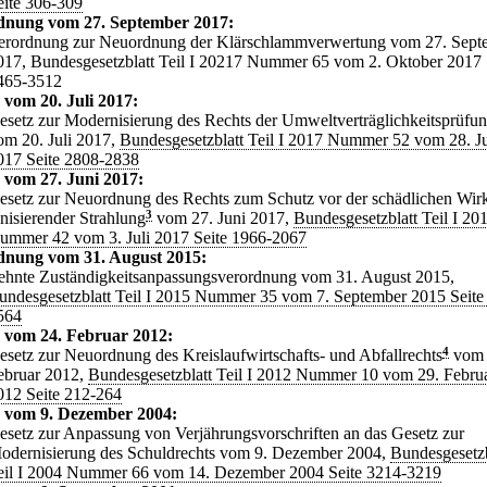
eite 306-309
dnung vom 27. September 2017:
erordnung zur Neuordnung der Klärschlammverwertung vom 27. Sept
017, Bundesgesetzblatt Teil I 20217 Nummer 65 vom 2. Oktober 2017 
465-3512
 vom 20. Juli 2017:
esetz zur Modernisierung des Rechts der Umweltverträglichkeitsprüfu
om 20. Juli 2017,
Bundesgesetzblatt Teil I 2017 Nummer 52 vom 28. Ju
017 Seite 2808-2838
 vom 27. Juni 2017:
esetz zur Neuordnung des Rechts zum Schutz vor der schädlichen Wir
onisierender Strahlung
3
vom 27. Juni 2017,
Bundesgesetzblatt Teil I 20
ummer 42 vom 3. Juli 2017 Seite 1966-2067
dnung vom 31. August 2015:
ehnte Zuständigkeitsanpassungsverordnung vom 31. August 2015,
undesgesetzblatt Teil I 2015 Nummer 35 vom 7. September 2015 Seite
564
 vom 24. Februar 2012:
esetz zur Neuordnung des Kreislaufwirtschafts- und Abfallrechts
4
vom 
ebruar 2012,
Bundesgesetzblatt Teil I 2012 Nummer 10 vom 29. Febru
012 Seite 212-264
z vom 9. Dezember 2004:
esetz zur Anpassung von Verjährungsvorschriften an das Gesetz zur
odernisierung des Schuldrechts vom 9. Dezember 2004,
Bundesgesetzb
eil I 2004 Nummer 66 vom 14. Dezember 2004 Seite 3214-3219