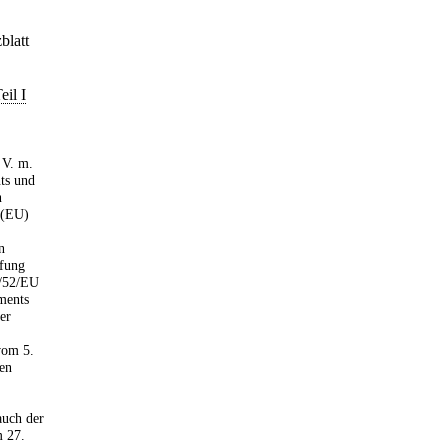
blatt
eil I
 V. m.
ts und
n
 (EU)
n
üfung
4/52/EU
ments
er
vom 5.
en
auch der
m 27.