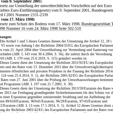
 vom 9. September 2001:
esetz zur Umstellung der umweltrechtlichen Vorschriften auf den Euro
Siebtes Euro-Einführungsgesetz) vom 9. September 2001, Bundesgesetz
eil I 2001 Nummer 2331-2339
 vom 17. März 1998:
esetz zum Schutz des Bodens vom 17. März 1998,
Bundesgesetzblatt T
998 Nummer 16 vom 24. März 1998 Seite 502-510
kungen:
 Die Artikel 1 und 5 dieses Gesetzes dienen der Umsetzung der Artikel 12, 18 i.
VI sowie von Anhang I der Richtlinie 2004/35/EG des Europäischen Parlamen
es vom 21. April 2004 über Umwelthaftung zur Vermeidung und Sanierung vo
chäden (ABl. L 143 vom 30.4.2004, S. 56), die zuletzt durch die Verordnung
10 (ABl. L 170 vom 25.6.2019, S. 115) geändert worden ist.
 Dieses Gesetz dient der Umsetzung der Richtlinie 2011/92/EU des Europäische
nts und des Rates vom 13. Dezember 2011 über die Umweltverträglichkeitspr
timmten öffentlichen und privaten Projekten in der Fassung der Richtlinie 201
 124 vom 25.4.2014, S. 1), der Richtlinie 2001/42/EG des Europäischen Parla
 Rates vom 27. Juni 2001 über die Prüfung der Umweltauswirkungen bestimmt
nd Programme (ABl. L 197 vom 21.7.2001, S. 30).
 Dieses Gesetz dient der Umsetzung der Richtlinie 2013/59/Euratom des Rates 
r 2013 zur Festlegung grundlegender Sicherheitsnormen für den Schutz vor d
n einer Exposition gegenüber ionisierender Strahlung und zur Aufhebung der
nien 89/618/Euratom, 90/641/Euratom, 96/29/Euratom, 97/43/Euratom und
2/Euratom (ABl. L 13 vom 17.1.2014, S. 1). Artikel 12 dieses Gesetzes dient 
ng der Richtlinie 2001/42/EG des Europäischen Parlaments und des Rates vo