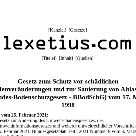
[
Kanzlei
] [
Gesetze
]
[
Titelei
] [
Inhalt
] [
Quellen
]
Gesetz zum Schutz vor schädlichen
enveränderungen und zur Sanierung von Altla
ndes-Bodenschutzgesetz - BBodSchG) vom 17. 
1998
 vom 25. Februar 2021:
esetz zur Änderung des Umweltschadensgesetzes, des
mweltinformationsgesetzes und weiterer umweltrechtlicher Vorschrifte
5. Februar 2021,
Bundesgesetzblatt Teil I 2021 Nummer 9 vom 3. Mär