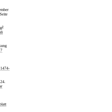
ember
Seite
ng
2
li
kung
17
 1474-
24.
ar
latt