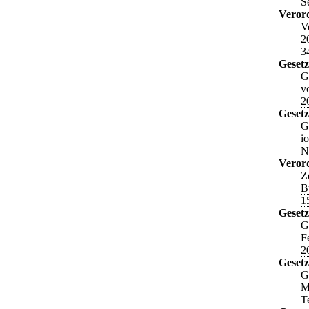
S
Veror
V
2
3
Gesetz
G
v
2
Gesetz
G
i
N
Veror
Z
B
1
Gesetz
G
F
2
Geset
G
M
T