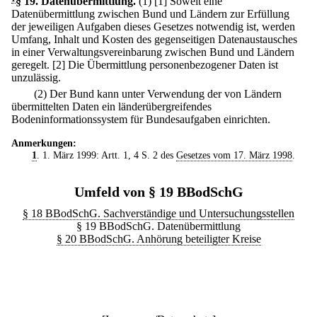
§ 19
.
Datenübermittlung.
(1)
[1] Soweit eine
Datenübermittlung zwischen Bund und Ländern zur Erfüllung
der jeweiligen Aufgaben dieses Gesetzes notwendig ist, werden
Umfang, Inhalt und Kosten des gegenseitigen Datenaustausches
in einer Verwaltungsvereinbarung zwischen Bund und Ländern
geregelt.
[2] Die Übermittlung personenbezogener Daten ist
unzulässig.
(2) Der Bund kann unter Verwendung der von Ländern
übermittelten Daten ein länderübergreifendes
Bodeninformationssystem für Bundesaufgaben einrichten.
Anmerkungen:
1
. 1. März 1999: Artt. 1, 4 S. 2 des
Gesetzes vom 17. März 1998
.
Umfeld von § 19 BBodSchG
§ 18 BBodSchG. Sachverständige und Untersuchungsstellen
§ 19 BBodSchG. Datenübermittlung
§ 20 BBodSchG. Anhörung beteiligter Kreise