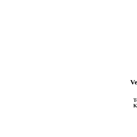
Ve
T
K