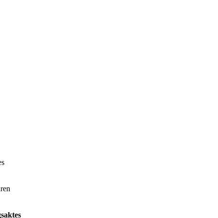
es
hren
saktes