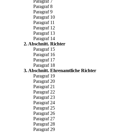
Paragraf 7
Paragraf 8
Paragraf 9
Paragraf 10
Paragraf 11
Paragraf 12
Paragraf 13
Paragraf 14
2. Abschnitt. Richter
Paragraf 15
Paragraf 16
Paragraf 17
Paragraf 18
3. Abschnitt. Ehrenamtliche Richter
Paragraf 19
Paragraf 20
Paragraf 21
Paragraf 22
Paragraf 23
Paragraf 24
Paragraf 25
Paragraf 26
Paragraf 27
Paragraf 28
Paragraf 29