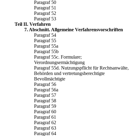
Paragraf 50
Paragraf 51
Paragraf 52
Paragraf 53
Teil II. Verfahren
7. Abschnitt. Allgemeine Verfahrensvorschriften
Paragraf 54
Paragraf 55
Paragraf 55a
Paragraf 55b
Paragraf 55c. Formulare;
Verordnungsermächtigung
Paragraf 55d. Nutzungspflicht für Rechtsanwälte,
Behörden und vertretungsberechtigte
Bevollmächtigte
Paragraf 56
Paragraf 56a
Paragraf 57
Paragraf 58
Paragraf 59
Paragraf 60
Paragraf 61
Paragraf 62
Paragraf 63
Paragraf 64