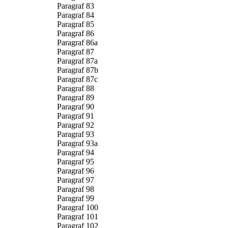
Paragraf 83
Paragraf 84
Paragraf 85
Paragraf 86
Paragraf 86a
Paragraf 87
Paragraf 87a
Paragraf 87b
Paragraf 87c
Paragraf 88
Paragraf 89
Paragraf 90
Paragraf 91
Paragraf 92
Paragraf 93
Paragraf 93a
Paragraf 94
Paragraf 95
Paragraf 96
Paragraf 97
Paragraf 98
Paragraf 99
Paragraf 100
Paragraf 101
Paragraf 102