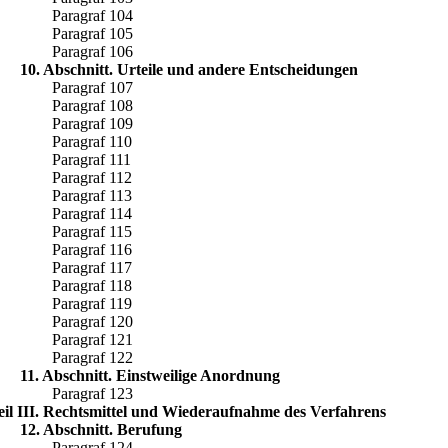
Paragraf 104
Paragraf 105
Paragraf 106
10. Abschnitt. Urteile und andere Entscheidungen
Paragraf 107
Paragraf 108
Paragraf 109
Paragraf 110
Paragraf 111
Paragraf 112
Paragraf 113
Paragraf 114
Paragraf 115
Paragraf 116
Paragraf 117
Paragraf 118
Paragraf 119
Paragraf 120
Paragraf 121
Paragraf 122
11. Abschnitt. Einstweilige Anordnung
Paragraf 123
eil III. Rechtsmittel und Wiederaufnahme des Verfahrens
12. Abschnitt. Berufung
Paragraf 124