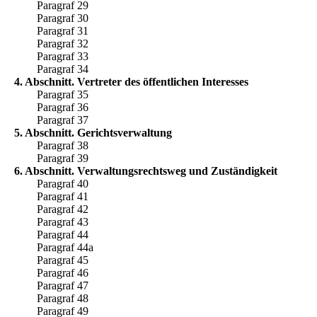
Paragraf 29
Paragraf 30
Paragraf 31
Paragraf 32
Paragraf 33
Paragraf 34
4. Abschnitt. Vertreter des öffentlichen Interesses
Paragraf 35
Paragraf 36
Paragraf 37
5. Abschnitt. Gerichtsverwaltung
Paragraf 38
Paragraf 39
6. Abschnitt. Verwaltungsrechtsweg und Zuständigkeit
Paragraf 40
Paragraf 41
Paragraf 42
Paragraf 43
Paragraf 44
Paragraf 44a
Paragraf 45
Paragraf 46
Paragraf 47
Paragraf 48
Paragraf 49