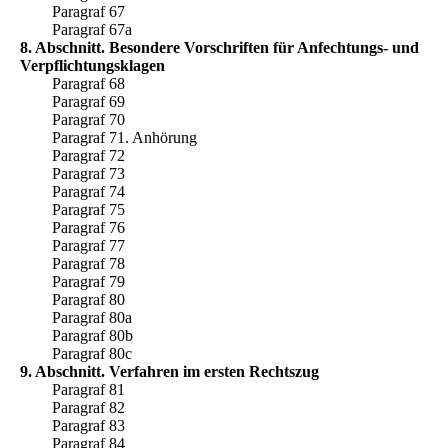
Paragraf 67
Paragraf 67a
8. Abschnitt. Besondere Vorschriften für Anfechtungs- und
Verpflichtungsklagen
Paragraf 68
Paragraf 69
Paragraf 70
Paragraf 71. Anhörung
Paragraf 72
Paragraf 73
Paragraf 74
Paragraf 75
Paragraf 76
Paragraf 77
Paragraf 78
Paragraf 79
Paragraf 80
Paragraf 80a
Paragraf 80b
Paragraf 80c
9. Abschnitt. Verfahren im ersten Rechtszug
Paragraf 81
Paragraf 82
Paragraf 83
Paragraf 84