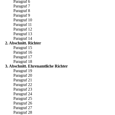
Paragraf 6
Paragraf 7
Paragraf 8
Paragraf 9
Paragraf 10
Paragraf 11
Paragraf 12
Paragraf 13
Paragraf 14
2. Abschnitt. Richter
Paragraf 15
Paragraf 16
Paragraf 17
Paragraf 18
3. Abschnitt. Ehrenamtliche Richter
Paragraf 19
Paragraf 20
Paragraf 21
Paragraf 22
Paragraf 23
Paragraf 24
Paragraf 25
Paragraf 26
Paragraf 27
Paragraf 28