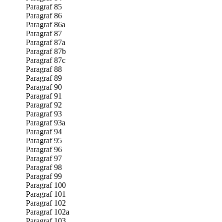
Paragraf 85
Paragraf 86
Paragraf 86a
Paragraf 87
Paragraf 87a
Paragraf 87b
Paragraf 87c
Paragraf 88
Paragraf 89
Paragraf 90
Paragraf 91
Paragraf 92
Paragraf 93
Paragraf 93a
Paragraf 94
Paragraf 95
Paragraf 96
Paragraf 97
Paragraf 98
Paragraf 99
Paragraf 100
Paragraf 101
Paragraf 102
Paragraf 102a
Paragraf 103