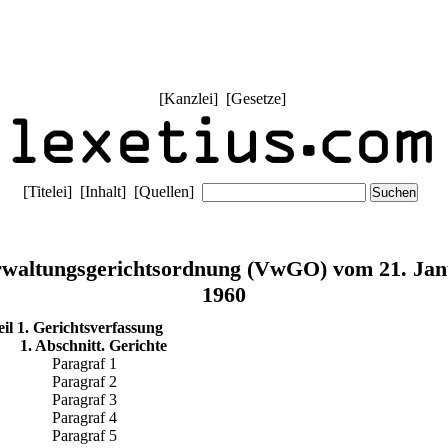
[
Kanzlei
] [
Gesetze
]
[
Titelei
] [
Inhalt
] [
Quellen
]
waltungsgerichtsordnung (VwGO) vom 21. Jan
1960
eil 1. Gerichtsverfassung
1. Abschnitt. Gerichte
Paragraf 1
Paragraf 2
Paragraf 3
Paragraf 4
Paragraf 5