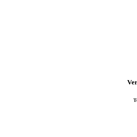
Ver
T