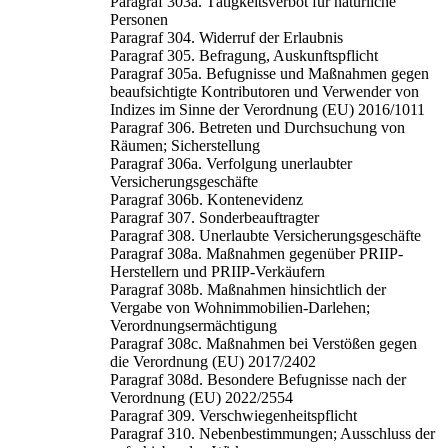
Paragraf 303a. Tätigkeitsverbot für natürliche
Personen
Paragraf 304. Widerruf der Erlaubnis
Paragraf 305. Befragung, Auskunftspflicht
Paragraf 305a. Befugnisse und Maßnahmen gegen
beaufsichtigte Kontributoren und Verwender von
Indizes im Sinne der Verordnung (EU) 2016/1011
Paragraf 306. Betreten und Durchsuchung von
Räumen; Sicherstellung
Paragraf 306a. Verfolgung unerlaubter
Versicherungsgeschäfte
Paragraf 306b. Kontenevidenz
Paragraf 307. Sonderbeauftragter
Paragraf 308. Unerlaubte Versicherungsgeschäfte
Paragraf 308a. Maßnahmen gegenüber PRIIP-
Herstellern und PRIIP-Verkäufern
Paragraf 308b. Maßnahmen hinsichtlich der
Vergabe von Wohnimmobilien-Darlehen;
Verordnungsermächtigung
Paragraf 308c. Maßnahmen bei Verstößen gegen
die Verordnung (EU) 2017/2402
Paragraf 308d. Besondere Befugnisse nach der
Verordnung (EU) 2022/2554
Paragraf 309. Verschwiegenheitspflicht
Paragraf 310. Nebenbestimmungen; Ausschluss der