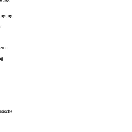
ringung
r
eren
ng
nsische