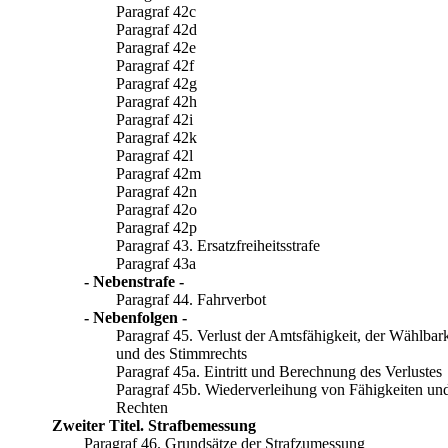
Paragraf 42c
Paragraf 42d
Paragraf 42e
Paragraf 42f
Paragraf 42g
Paragraf 42h
Paragraf 42i
Paragraf 42k
Paragraf 42l
Paragraf 42m
Paragraf 42n
Paragraf 42o
Paragraf 42p
Paragraf 43. Ersatzfreiheitsstrafe
Paragraf 43a
- Nebenstrafe -
Paragraf 44. Fahrverbot
- Nebenfolgen -
Paragraf 45. Verlust der Amtsfähigkeit, der Wählbark
und des Stimmrechts
Paragraf 45a. Eintritt und Berechnung des Verlustes
Paragraf 45b. Wiederverleihung von Fähigkeiten un
Rechten
Zweiter Titel. Strafbemessung
Paragraf 46. Grundsätze der Strafzumessung