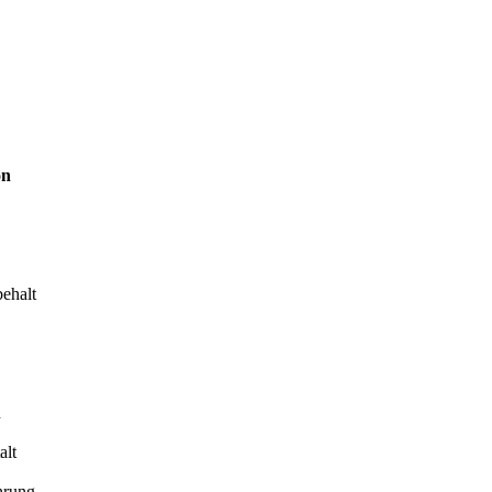
on
ehalt
n
alt
hrung