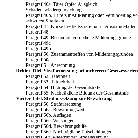
Paragraf 46a. Täter-Opfer-Ausgleich,
Schadenswiedergutmachung
Paragraf 46b. Hilfe zur Aufklärung oder Verhinderung v
schweren Straftaten
Paragraf 47. Kurze Freiheitsstrafe nur in Ausnahmefällen
Paragraf 48
Paragraf 49. Besondere gesetzliche Milderungsgründe
Paragraf 49a
Paragraf 49b
Paragraf 50. Zusammentreffen von Milderungsgründen
Paragraf 50a
Paragraf 51. Anrechnung
Dritter Titel. Strafbemessung bei mehreren Gesetzesverle
Paragraf 52. Tateinheit
Paragraf 53. Tatmehrheit
Paragraf 54. Bildung der Gesamtstrafe
Paragraf 55. Nachträgliche Bildung der Gesamtstrafe
Vierter Titel. Strafaussetzung zur Bewährung
Paragraf 56. Strafaussetzung
Paragraf 56a. Bewährungszeit
Paragraf 56b. Auflagen
Paragraf 56c. Weisungen
Paragraf 56d. Bewährungshilfe
Paragraf 56e. Nachträgliche Entscheidungen
Paragraf 56f. Widerruf der Strafaussetzung