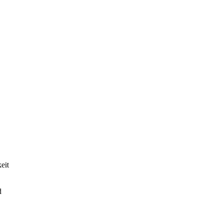
eit
d