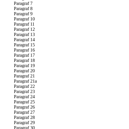
Paragraf 7
Paragraf 8
Paragraf 9
Paragraf 10
Paragraf 11
Paragraf 12
Paragraf 13
Paragraf 14
Paragraf 15
Paragraf 16
Paragraf 17
Paragraf 18
Paragraf 19
Paragraf 20
Paragraf 21
Paragraf 21a
Paragraf 22
Paragraf 23
Paragraf 24
Paragraf 25
Paragraf 26
Paragraf 27
Paragraf 28
Paragraf 29
Paragraf 30