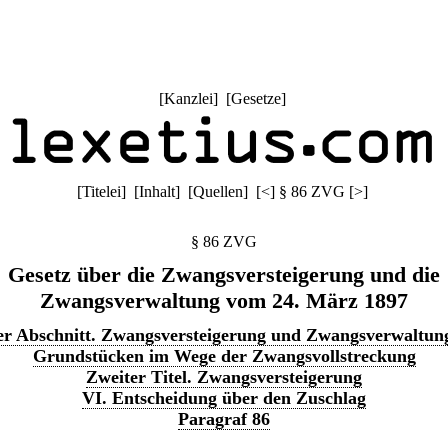
[
Kanzlei
] [
Gesetze
]
[
Titelei
] [
Inhalt
] [
Quellen
]
[
<
]
§ 86 ZVG
[
>
]
§ 86 ZVG
Gesetz über die Zwangsversteigerung und die
Zwangsverwaltung vom 24. März 1897
er Abschnitt. Zwangsversteigerung und Zwangsverwaltun
Grundstücken im Wege der Zwangsvollstreckung
Zweiter Titel. Zwangsversteigerung
VI. Entscheidung über den Zuschlag
Paragraf 86