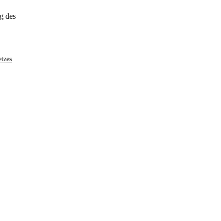
g des
tzes