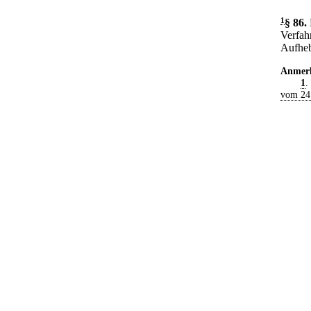
1
§ 86
.
Verfahr
Aufheb
Anmer
1
.
vom 24