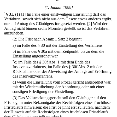
[1. Januar 1999]
1
§ 31
.
(1)
[1] Im Falle einer einstweiligen Einstellung darf das
Verfahren, soweit sich nicht aus dem Gesetz etwas anderes ergibt,
nur auf Antrag des Gläubigers fortgesetzt werden.
[2] Wird der
Antrag nicht binnen sechs Monaten gestellt, so ist das Verfahren
aufzuheben.
(2) Die Frist nach Absatz 1 Satz 2 beginnt
a)
im Falle des § 30 mit der Einstellung des Verfahrens,
b)
im Falle des § 30a mit dem Zeitpunkt, bis zu dem die
Einstellung angeordnet war,
2
c)
im Falle des § 30f Abs. 1 mit dem Ende des
Insolvenzverfahrens, im Falle des § 30f Abs. 2 mit der
Rücknahme oder der Abweisung des Antrags auf Eröffnung
des Insolvenzverfahrens,
d)
wenn die Einstellung vom Prozeßgericht angeordnet war,
mit der Wiederaufhebung der Anordnung oder mit einer
sonstigen Erledigung der Einstellung.
(3) Das Vollstreckungsgericht soll den Gläubiger auf den
Fristbeginn unter Bekanntgabe der Rechtsfolgen eines fruchtlosen
Fristablaufs hinweisen; die Frist beginnt erst zu laufen, nachdem
der Hinweis auf die Rechtsfolgen eines fruchtlosen Fristablaufs
dem Gläubiger zugestellt worden ist.