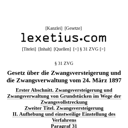
[
Kanzlei
] [
Gesetze
]
[
Titelei
] [
Inhalt
] [
Quellen
]
[
<
]
§ 31 ZVG
[
>
]
§ 31 ZVG
Gesetz über die Zwangsversteigerung und
die Zwangsverwaltung vom 24. März 1897
Erster Abschnitt. Zwangsversteigerung und
Zwangsverwaltung von Grundstücken im Wege der
Zwangsvollstreckung
Zweiter Titel. Zwangsversteigerung
II. Aufhebung und einstweilige Einstellung des
Verfahrens
Paragraf 31