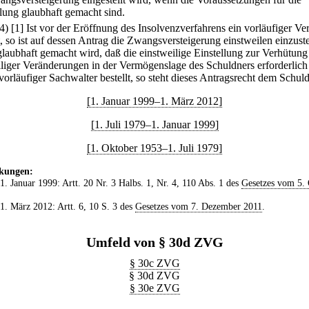
llung glaubhaft gemacht sind.
(4)
[1] Ist vor der Eröffnung des Insolvenzverfahrens ein vorläufiger Ve
t, so ist auf dessen Antrag die Zwangsversteigerung einstweilen einzuste
laubhaft gemacht wird, daß die einstweilige Einstellung zur Verhütung
iliger Veränderungen in der Vermögenslage des Schuldners erforderlich 
 vorläufiger Sachwalter bestellt, so steht dieses Antragsrecht dem Schul
[1. Januar 1999–1. März 2012]
[1. Juli 1979–1. Januar 1999]
[1. Oktober 1953–1. Juli 1979]
kungen:
 1. Januar 1999: Artt. 20 Nr. 3 Halbs. 1, Nr. 4, 110 Abs. 1 des
Gesetzes vom 5.
 1. März 2012: Artt. 6, 10 S. 3 des
Gesetzes vom 7. Dezember 2011
.
Umfeld von § 30d ZVG
§ 30c ZVG
§ 30d ZVG
§ 30e ZVG