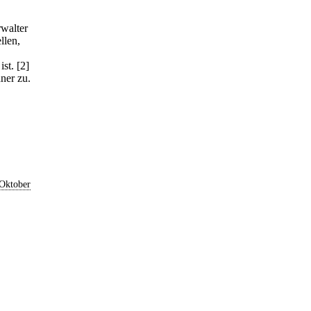
rwalter
llen,
ist.
[2]
dner zu.
 Oktober