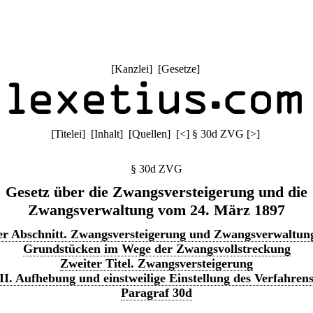
[
Kanzlei
] [
Gesetze
]
[
Titelei
] [
Inhalt
] [
Quellen
]
[
<
]
§ 30d ZVG
[
>
]
§ 30d ZVG
Gesetz über die Zwangsversteigerung und die
Zwangsverwaltung vom 24. März 1897
er Abschnitt. Zwangsversteigerung und Zwangsverwaltun
Grundstücken im Wege der Zwangsvollstreckung
Zweiter Titel. Zwangsversteigerung
II. Aufhebung und einstweilige Einstellung des Verfahren
Paragraf 30d