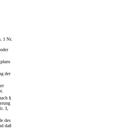
. 1 Nr.
 oder
zplans
ng der
ger
t.
 nach §
gerung
r. 3,
le des
und daß