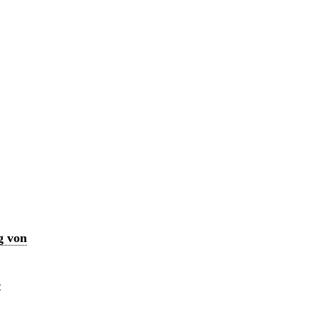
g von
s