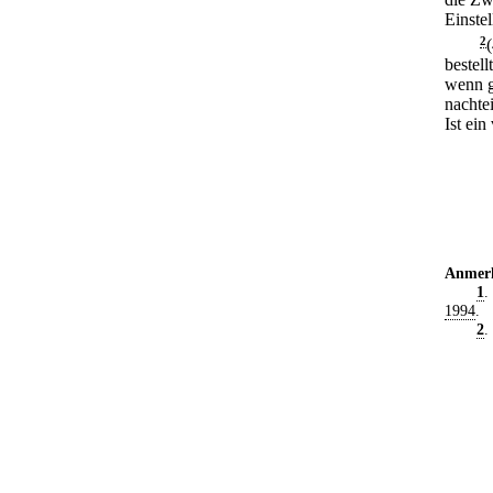
Einste
2
bestell
wenn g
nachte
Ist ein
Anmer
1
.
1994
.
2
.