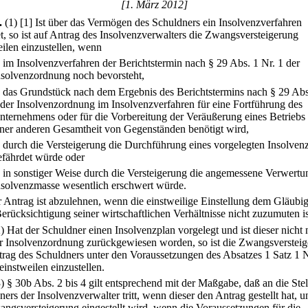
[1. März 2012]
.
(1)
[1] Ist über das Vermögen des Schuldners ein Insolvenzverfahren
et, so ist auf Antrag des Insolvenzverwalters die Zwangsversteigerung
eilen einzustellen, wenn
.
im Insolvenzverfahren der Berichtstermin nach § 29 Abs. 1 Nr. 1 der
nsolvenzordnung noch bevorsteht,
.
das Grundstück nach dem Ergebnis des Berichtstermins nach § 29 Abs
 der Insolvenzordnung im Insolvenzverfahren für eine Fortführung des
nternehmens oder für die Vorbereitung der Veräußerung eines Betriebs
iner anderen Gesamtheit von Gegenständen benötigt wird,
.
durch die Versteigerung die Durchführung eines vorgelegten Insolven
efährdet würde oder
.
in sonstiger Weise durch die Versteigerung die angemessene Verwertu
nsolvenzmasse wesentlich erschwert würde.
r Antrag ist abzulehnen, wenn die einstweilige Einstellung dem Gläubi
erücksichtigung seiner wirtschaftlichen Verhältnisse nicht zuzumuten is
2) Hat der Schuldner einen Insolvenzplan vorgelegt und ist dieser nicht
r Insolvenzordnung zurückgewiesen worden, so ist die Zwangsverstei
trag des Schuldners unter den Voraussetzungen des Absatzes 1 Satz 1 N
einstweilen einzustellen.
3) § 30b Abs. 2 bis 4 gilt entsprechend mit der Maßgabe, daß an die Stel
ers der Insolvenzverwalter tritt, wenn dieser den Antrag gestellt hat, 
angsversteigerung eingestellt wird, wenn die Voraussetzungen für die