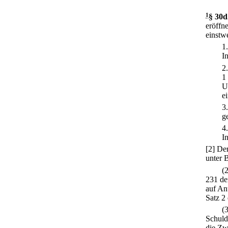
1
§ 30d
eröffn
einstw
1
I
2
1
U
e
3
g
4
I
[2] De
unter B
(
231 de
auf An
Satz 2 
(
Schuldn
die Zw