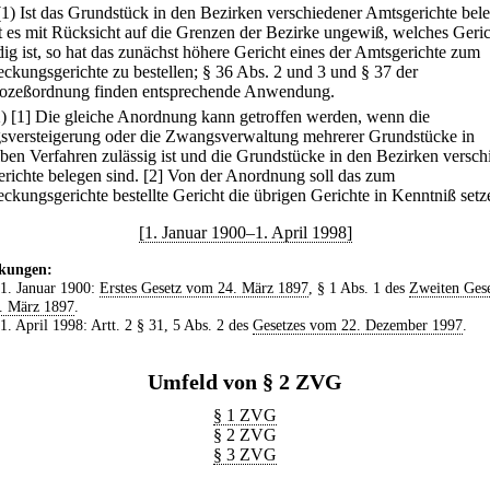
(1) Ist das Grundstück in den Bezirken verschiedener Amtsgerichte bel
st es mit Rücksicht auf die Grenzen der Bezirke ungewiß, welches Geri
dig ist, so hat das zunächst höhere Gericht eines der Amtsgerichte zum
reckungsgerichte zu bestellen; § 36 Abs. 2 und 3 und § 37 der
rozeßordnung finden entsprechende Anwendung.
2)
[1] Die gleiche Anordnung kann getroffen werden, wenn die
versteigerung oder die Zwangsverwaltung mehrerer Grundstücke in
ben Verfahren zulässig ist und die Grundstücke in den Bezirken versch
richte belegen sind.
[2] Von der Anordnung soll das zum
eckungsgerichte bestellte Gericht die übrigen Gerichte in Kenntniß setz
[1. Januar 1900–1. April 1998]
kungen:
 1. Januar 1900:
Erstes Gesetz vom 24. März 1897
, § 1 Abs. 1 des
Zweiten Gese
. März 1897
.
 1. April 1998: Artt. 2 § 31, 5 Abs. 2 des
Gesetzes vom 22. Dezember 1997
.
Umfeld von § 2 ZVG
§ 1 ZVG
§ 2 ZVG
§ 3 ZVG