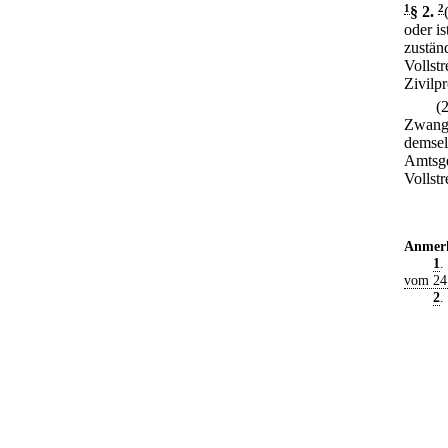
1
§ 2
.
2
oder i
zustän
Vollst
Zivilp
(
Zwangs
demsel
Amtsge
Vollstr
Anmer
1
.
vom 24
2
.