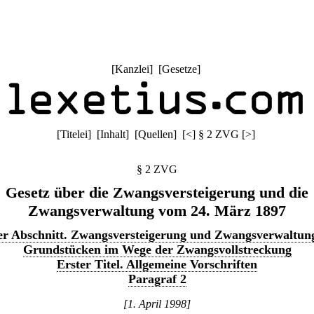
[
Kanzlei
] [
Gesetze
]
[
Titelei
] [
Inhalt
] [
Quellen
]
[
<
]
§ 2 ZVG
[
>
]
§ 2 ZVG
Gesetz über die Zwangsversteigerung und die
Zwangsverwaltung vom 24. März 1897
er Abschnitt. Zwangsversteigerung und Zwangsverwaltun
Grundstücken im Wege der Zwangsvollstreckung
Erster Titel. Allgemeine Vorschriften
Paragraf 2
[1. April 1998]