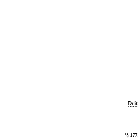
Drit
1
§ 177