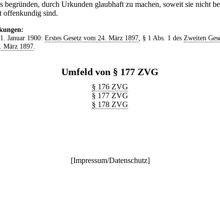
s begründen, durch Urkunden glaubhaft zu machen, soweit sie nicht b
t offenkundig sind.
kungen:
 1. Januar 1900:
Erstes Gesetz vom 24. März 1897
, § 1 Abs. 1 des
Zweiten Gese
. März 1897
.
Umfeld von § 177 ZVG
§ 176 ZVG
§ 177 ZVG
§ 178 ZVG
[
Impressum/Datenschutz
]