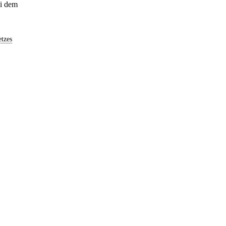
ei dem
tzes