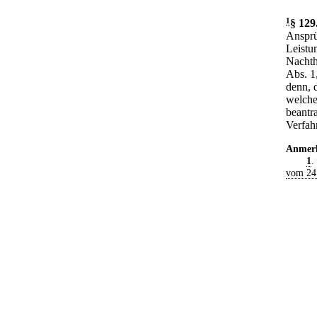
1
§ 129
Ansprü
Leistu
Nachth
Abs. 1
denn, 
welche
beantra
Verfahr
Anmer
1
.
vom 24