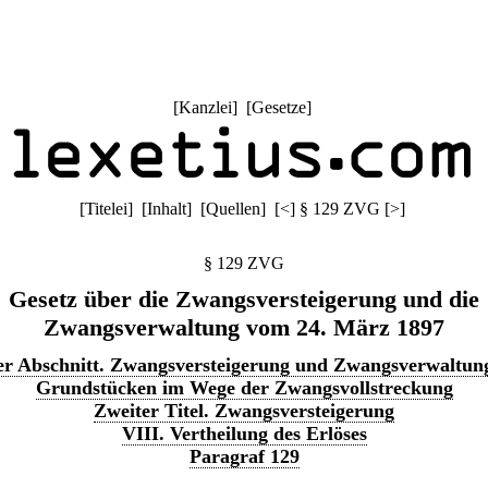
[
Kanzlei
] [
Gesetze
]
[
Titelei
] [
Inhalt
] [
Quellen
]
[
<
]
§ 129 ZVG
[
>
]
§ 129 ZVG
Gesetz über die Zwangsversteigerung und die
Zwangsverwaltung vom 24. März 1897
er Abschnitt. Zwangsversteigerung und Zwangsverwaltun
Grundstücken im Wege der Zwangsvollstreckung
Zweiter Titel. Zwangsversteigerung
VIII. Vertheilung des Erlöses
Paragraf 129