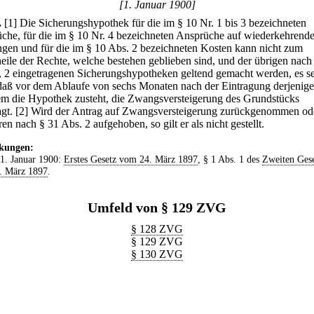
[1. Januar 1900]
.
[1] Die Sicherungshypothek für die im § 10 Nr. 1 bis 3 bezeichneten
che, für die im § 10 Nr. 4 bezeichneten Ansprüche auf wiederkehrend
ngen und für die im § 10 Abs. 2 bezeichneten Kosten kann nicht zum
eile der Rechte, welche bestehen geblieben sind, und der übrigen nach
, 2 eingetragenen Sicherungshypotheken geltend gemacht werden, es se
daß vor dem Ablaufe von sechs Monaten nach der Eintragung derjenige
m die Hypothek zusteht, die Zwangsversteigerung des Grundstücks
gt.
[2] Wird der Antrag auf Zwangsversteigerung zurückgenommen od
en nach § 31 Abs. 2 aufgehoben, so gilt er als nicht gestellt.
kungen:
 1. Januar 1900:
Erstes Gesetz vom 24. März 1897
, § 1 Abs. 1 des
Zweiten Gese
. März 1897
.
Umfeld von § 129 ZVG
§ 128 ZVG
§ 129 ZVG
§ 130 ZVG