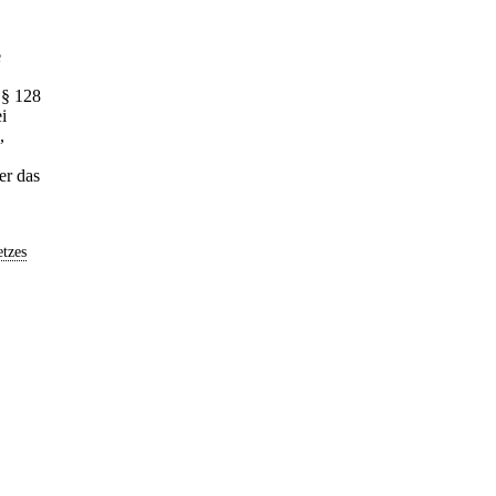
e
 § 128
i
,
er das
tzes