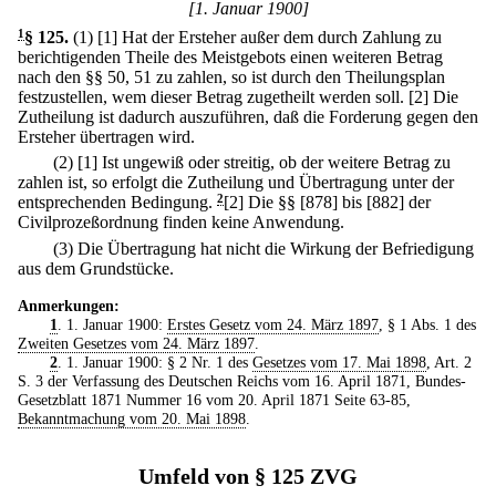
[1. Januar 1900]
1
§ 125
.
(1)
[1] Hat der Ersteher außer dem durch Zahlung zu
berichtigenden Theile des Meistgebots einen weiteren Betrag
nach den §§ 50, 51 zu zahlen, so ist durch den Theilungsplan
festzustellen, wem dieser Betrag zugetheilt werden soll.
[2] Die
Zutheilung ist dadurch auszuführen, daß die Forderung gegen den
Ersteher übertragen wird.
(2)
[1] Ist ungewiß oder streitig, ob der weitere Betrag zu
zahlen ist, so erfolgt die Zutheilung und Übertragung unter der
entsprechenden Bedingung.
2
[2] Die §§ [878] bis [882] der
Civilprozeßordnung finden keine Anwendung.
(3) Die Übertragung hat nicht die Wirkung der Befriedigung
aus dem Grundstücke.
Anmerkungen:
1
. 1. Januar 1900:
Erstes Gesetz vom 24. März 1897
, § 1 Abs. 1 des
Zweiten Gesetzes vom 24. März 1897
.
2
. 1. Januar 1900: § 2 Nr. 1 des
Gesetzes vom 17. Mai 1898
, Art. 2
S. 3 der Verfassung des Deutschen Reichs vom 16. April 1871, Bundes-
Gesetzblatt 1871 Nummer 16 vom 20. April 1871 Seite 63-85,
Bekanntmachung vom 20. Mai 1898
.
Umfeld von § 125 ZVG