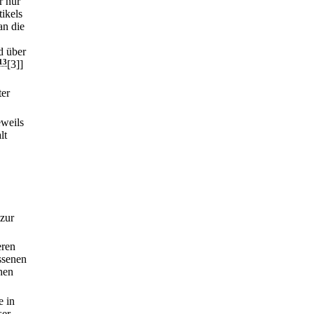
r nur
ikels
an die
d über
13
[3]]
ter
eweils
lt
 zur
eren
assenen
hen
e in
ser