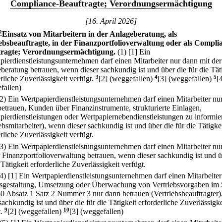
Compliance-Beauftragte; Verordnungsermächtigung
[16. April 2026]
2
Einsatz von Mitarbeitern in der Anlageberatung, als
ebsbeauftragte, in der Finanzportfolioverwaltung oder als Compli
tragte; Verordnungsermächtigung.
(1)
[1] Ein
pierdienstleistungsunternehmen darf einen Mitarbeiter nur dann mit der
beratung betrauen, wenn dieser sachkundig ist und über die für die Tät
rliche Zuverlässigkeit verfügt.
3
[2] (weggefallen)
4
[3] (weggefallen)
5
[
fallen)
(2) Ein Wertpapierdienstleistungsunternehmen darf einen Mitarbeiter nu
betrauen, Kunden über Finanzinstrumente, strukturierte Einlagen,
pierdienstleistungen oder Wertpapiernebendienstleistungen zu informie
ebsmitarbeiter), wenn dieser sachkundig ist und über die für die Tätigke
rliche Zuverlässigkeit verfügt.
(3) Ein Wertpapierdienstleistungsunternehmen darf einen Mitarbeiter nu
r Finanzportfolioverwaltung betrauen, wenn dieser sachkundig ist und ü
 Tätigkeit erforderliche Zuverlässigkeit verfügt.
(4)
[1] Ein Wertpapierdienstleistungsunternehmen darf einen Mitarbeiter
sgestaltung, Umsetzung oder Überwachung von Vertriebsvorgaben im 
80 Absatz 1 Satz 2 Nummer 3 nur dann betrauen (Vertriebsbeauftragter
sachkundig ist und über die für die Tätigkeit erforderliche Zuverlässigke
.
9
[2] (weggefallen)
10
[3] (weggefallen)