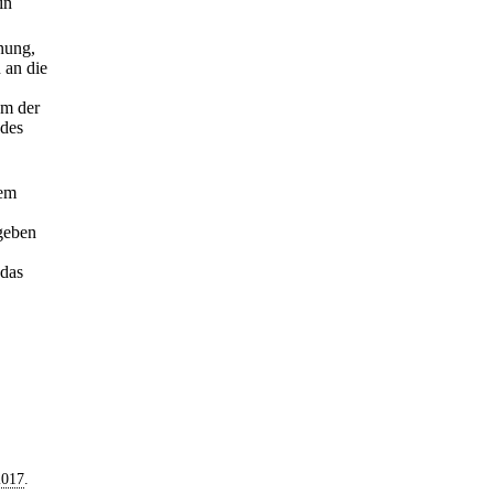
in
nung,
 an die
um der
des
dem
geben
 das
2017
.