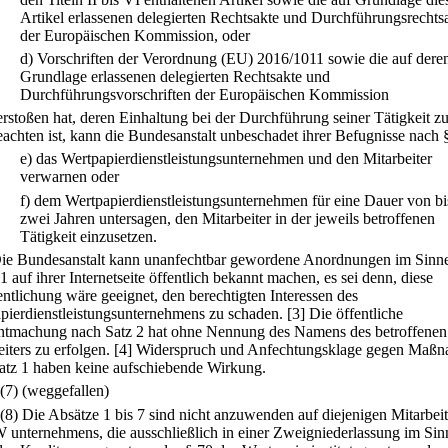
Artikel erlassenen delegierten Rechtsakte und Durchführungsrechts
der Europäischen Kommission, oder
d)
Vorschriften der Verordnung (EU) 2016/1011 sowie die auf dere
Grundlage erlassenen delegierten Rechtsakte und
Durchführungsvorschriften der Europäischen Kommission
erstoßen hat, deren Einhaltung bei der Durchführung seiner Tätigkeit z
eachten ist, kann die Bundesanstalt unbeschadet ihrer Befugnisse nach 
e)
das Wertpapierdienstleistungsunternehmen und den Mitarbeiter
verwarnen oder
f)
dem Wertpapierdienstleistungsunternehmen für eine Dauer von bi
zwei Jahren untersagen, den Mitarbeiter in der jeweils betroffenen
Tätigkeit einzusetzen.
Die Bundesanstalt kann unanfechtbar gewordene Anordnungen im Sinn
1 auf ihrer Internetseite öffentlich bekannt machen, es sei denn, diese
entlichung wäre geeignet, den berechtigten Interessen des
pierdienstleistungsunternehmens zu schaden.
[3] Die öffentliche
tmachung nach Satz 2 hat ohne Nennung des Namens des betroffenen
iters zu erfolgen.
[4] Widerspruch und Anfechtungsklage gegen Maß
atz 1 haben keine aufschiebende Wirkung.
(7) (weggefallen)
(8) Die Absätze 1 bis 7 sind nicht anzuwenden auf diejenigen Mitarbeit
W unternehmens, die ausschließlich in einer Zweigniederlassung im Sin