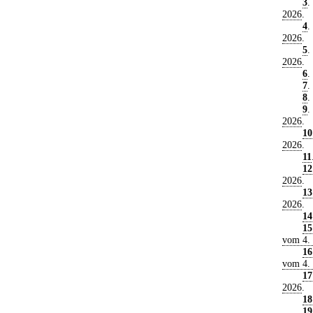
3
.
2026
.
4
.
2026
.
5
.
2026
.
6
.
7
.
8
.
9
.
2026
.
10
2026
.
11
12
2026
.
13
2026
.
14
15
vom 4.
16
vom 4.
17
2026
.
18
19