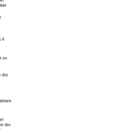
akte
n
u
§ 6
s zu
e des
nahmen
er
ne des