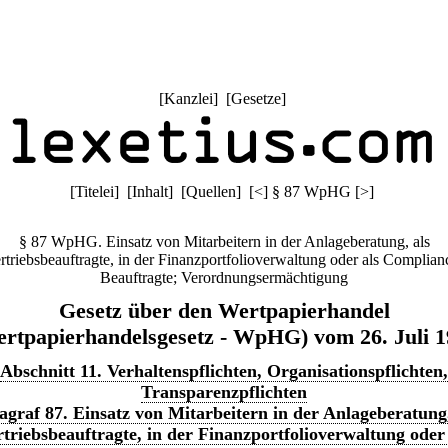
[
Kanzlei
] [
Gesetze
]
[
Titelei
] [
Inhalt
] [
Quellen
]
[
<
]
§ 87 WpHG
[
>
]
§ 87 WpHG. Einsatz von Mitarbeitern in der Anlageberatung, als
rtriebsbeauftragte, in der Finanzportfolioverwaltung oder als Complian
Beauftragte; Verordnungsermächtigung
Gesetz über den Wertpapierhandel
rtpapierhandelsgesetz - WpHG) vom 26. Juli 
Abschnitt 11. Verhaltenspflichten, Organisationspflichten,
Transparenzpflichten
agraf 87. Einsatz von Mitarbeitern in der Anlageberatung,
rtriebsbeauftragte, in der Finanzportfolioverwaltung oder 