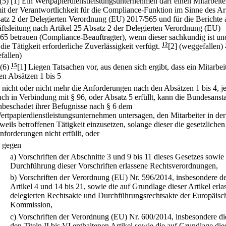
(5)
[1] Ein Wertpapierdienstleistungsunternehmen darf einen Mitarbeite
it der Verantwortlichkeit für die Compliance-Funktion im Sinne des Art
atz 2 der Delegierten Verordnung (EU) 2017/565 und für die Berichte 
ftsleitung nach Artikel 25 Absatz 2 der Delegierten Verordnung (EU)
65 betrauen (Compliance-Beauftragter), wenn dieser sachkundig ist un
 die Tätigkeit erforderliche Zuverlässigkeit verfügt.
12
[2] (weggefallen)
fallen)
(6)
15
[1] Liegen Tatsachen vor, aus denen sich ergibt, dass ein Mitarbei
en Absätzen 1 bis 5
.
nicht oder nicht mehr die Anforderungen nach den Absätzen 1 bis 4, j
uch in Verbindung mit § 96, oder Absatz 5 erfüllt, kann die Bundesansta
nbeschadet ihrer Befugnisse nach § 6 dem
ertpapierdienstleistungsunternehmen untersagen, den Mitarbeiter in der
eweils betroffenen Tätigkeit einzusetzen, solange dieser die gesetzlichen
nforderungen nicht erfüllt, oder
.
gegen
a)
Vorschriften der Abschnitte 3 und 9 bis 11 dieses Gesetzes sowie
Durchführung dieser Vorschriften erlassene Rechtsverordnungen,
b)
Vorschriften der Verordnung (EU) Nr. 596/2014, insbesondere d
Artikel 4 und 14 bis 21, sowie die auf Grundlage dieser Artikel erl
delegierten Rechtsakte und Durchführungsrechtsakte der Europäisc
Kommission,
c)
Vorschriften der Verordnung (EU) Nr. 600/2014, insbesondere di
den Titeln II bis VI enthaltenen Artikel sowie die auf Grundlage die