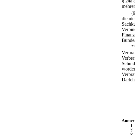
§ 24a 
mehrer
(
die ni
Sachku
Verbin
Finanz
Bundes
21
Verbra
Verbra
Schuld
worden
Verbra
Darleh
Anmer
1
.
2
.