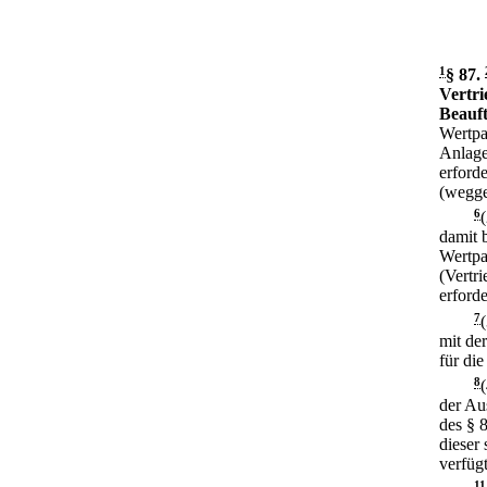
1
§ 87
.
Vertri
Beauf
Wertpa
Anlage
erforde
(wegge
6
damit 
Wertpa
(Vertri
erforde
7
mit de
für die
8
der Au
des § 
dieser 
verfügt
11