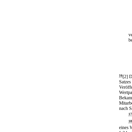
v
b
16
[2] 
Satzes 
Veröff
Wertpa
Bekann
Mitarbe
nach S
17
18
eines 