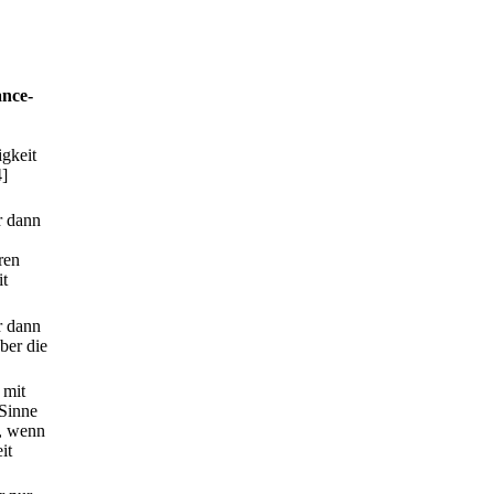
ance-
igkeit
4]
r dann
ren
it
r dann
ber die
 mit
Sinne
), wenn
it