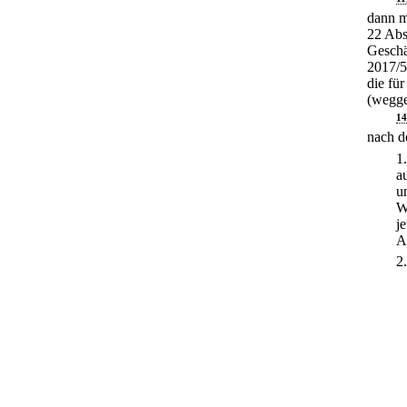
dann m
22 Abs
Geschä
2017/5
die für
(wegge
14
nach d
1
a
u
W
j
A
2