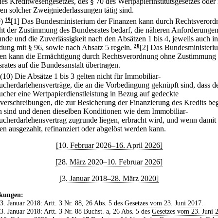
des Kreditwesengesetzes, des § 70 des Wertpapierinstitutsgesetzes oder 
en solcher Zweigniederlassungen tätig sind.
9)
19
[1] Das Bundesministerium der Finanzen kann durch Rechtsverord
cht der Zustimmung des Bundesrates bedarf, die näheren Anforderungen
nde und die Zuverlässigkeit nach den Absätzen 1 bis 4, jeweils auch in
dung mit § 96, sowie nach Absatz 5 regeln.
20
[2] Das Bundesministeri
en kann die Ermächtigung durch Rechtsverordnung ohne Zustimmung 
rates auf die Bundesanstalt übertragen.
(10) Die Absätze 1 bis 3 gelten nicht für Immobiliar-
ucherdarlehensverträge, die an die Vorbedingung geknüpft sind, dass 
ucher eine Wertpapierdienstleistung in Bezug auf gedeckte
verschreibungen, die zur Besicherung der Finanzierung des Kredits be
 sind und denen dieselben Konditionen wie dem Immobiliar-
ucherdarlehensvertrag zugrunde liegen, erbracht wird, und wenn damit
en ausgezahlt, refinanziert oder abgelöst werden kann.
[10. Februar 2026–16. April 2026]
[28. März 2020–10. Februar 2026]
[3. Januar 2018–28. März 2020]
kungen:
 3. Januar 2018: Artt. 3 Nr. 88, 26 Abs. 5 des
Gesetzes vom 23. Juni 2017
.
 3. Januar 2018: Artt. 3 Nr. 88 Buchst. a, 26 Abs. 5 des
Gesetzes vom 23. Juni 