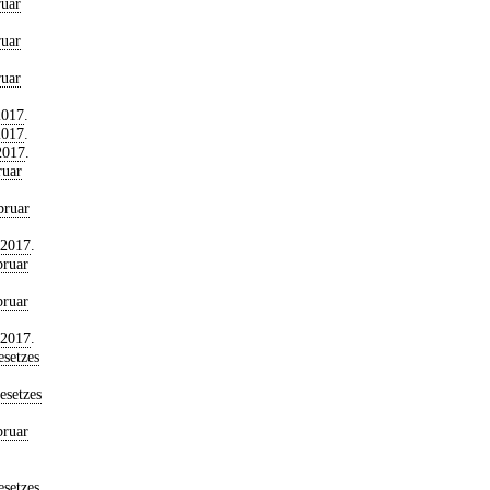
ruar
ruar
ruar
2017
.
2017
.
2017
.
ruar
bruar
 2017
.
bruar
bruar
 2017
.
setzes
esetzes
bruar
setzes