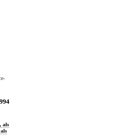
ce-
1994
 als
als