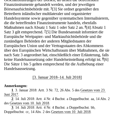
Finanzinstrumente gehandelt werden, und der jeweiligen
Börsenaufsichtsbehörde mit.
5
[3] Sie ordnet gegenüber den
Betreibern inländischer multilateraler und organisierter
Handelssysteme sowie gegenüber systematischen Internalisierern,
die die betreffenden Finanzinstrumente handeln, ebenfalls
Maßnahmen nach Absatz 1 Satz 1 oder Satz 2 an.
6
[4] Absatz 1
Satz 3 gilt entsprechend.
7
[5] Die Bundesanstalt informiert die
Europäische Wertpapier- und Marktaufsichtsbehörde und die
zuständigen Behörden der anderen Mitgliedstaaten der
Europäischen Union und der Vertragsstaaten des Abkommens
über den Europäischen Wirtschaftsraum über Maßnahmen, die sie
nach Satz 3 angeordnet hat, einschließlich einer Erläuterung, falls
keine Handelsaussetzung oder Handelseinstellung erfolgt ist.
8
[6]
Die Sätze 1 bis 5 gelten entsprechend für die Aufhebung einer
Handelsaussetzung.
[3. Januar 2018–14. Juli 2018]
Anmerkungen:
1
. 3. Januar 2018: Artt. 3 Nr. 72, 26 Abs. 5 des
Gesetzes vom 23.
Juni 2017
.
2
. 14. Juli 2018: Artt. 4 Nr. 4 Buchst. a Doppelbuchst. aa, 14 Abs. 2
des
Gesetzes vom 10. Juli 2018
.
3
. 14. Juli 2018: Artt. 4 Nr. 4 Buchst. a Doppelbuchst. bb,
Doppelbuchst. cc, 14 Abs. 2 des
Gesetzes vom 10. Juli 2018
.