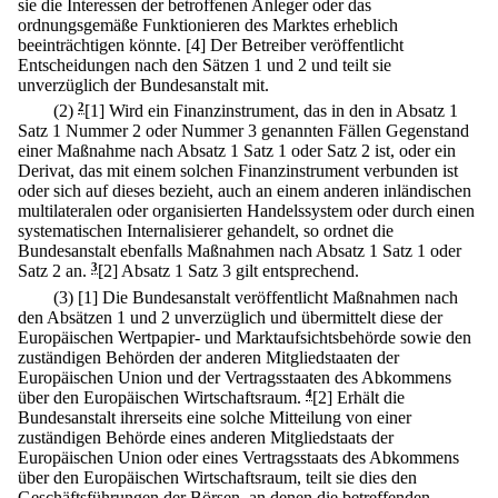
sie die Interessen der betroffenen Anleger oder das
ordnungsgemäße Funktionieren des Marktes erheblich
beeinträchtigen könnte.
[4] Der Betreiber veröffentlicht
Entscheidungen nach den Sätzen 1 und 2 und teilt sie
unverzüglich der Bundesanstalt mit.
(2)
2
[1] Wird ein Finanzinstrument, das in den in Absatz 1
Satz 1 Nummer 2 oder Nummer 3 genannten Fällen Gegenstand
einer Maßnahme nach Absatz 1 Satz 1 oder Satz 2 ist, oder ein
Derivat, das mit einem solchen Finanzinstrument verbunden ist
oder sich auf dieses bezieht, auch an einem anderen inländischen
multilateralen oder organisierten Handelssystem oder durch einen
systematischen Internalisierer gehandelt, so ordnet die
Bundesanstalt ebenfalls Maßnahmen nach Absatz 1 Satz 1 oder
Satz 2 an.
3
[2] Absatz 1 Satz 3 gilt entsprechend.
(3)
[1] Die Bundesanstalt veröffentlicht Maßnahmen nach
den Absätzen 1 und 2 unverzüglich und übermittelt diese der
Europäischen Wertpapier- und Marktaufsichtsbehörde sowie den
zuständigen Behörden der anderen Mitgliedstaaten der
Europäischen Union und der Vertragsstaaten des Abkommens
über den Europäischen Wirtschaftsraum.
4
[2] Erhält die
Bundesanstalt ihrerseits eine solche Mitteilung von einer
zuständigen Behörde eines anderen Mitgliedstaats der
Europäischen Union oder eines Vertragsstaats des Abkommens
über den Europäischen Wirtschaftsraum, teilt sie dies den
Geschäftsführungen der Börsen, an denen die betreffenden