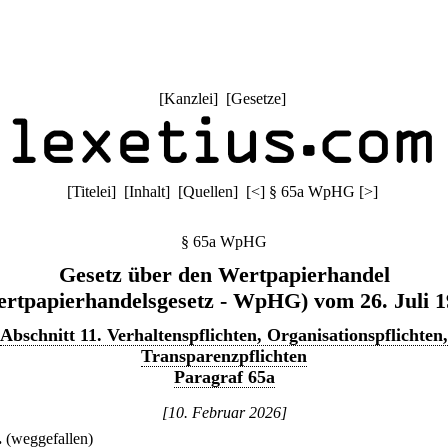
[
Kanzlei
] [
Gesetze
]
[
Titelei
] [
Inhalt
] [
Quellen
]
[
<
]
§ 65a WpHG
[
>
]
§ 65a WpHG
Gesetz über den Wertpapierhandel
rtpapierhandelsgesetz - WpHG) vom 26. Juli 
Abschnitt 11. Verhaltenspflichten, Organisationspflichten,
Transparenzpflichten
Paragraf 65a
[10. Februar 2026]
.
(weggefallen)