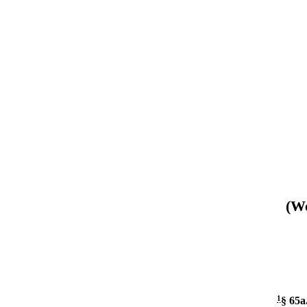
(We
1
§ 65a