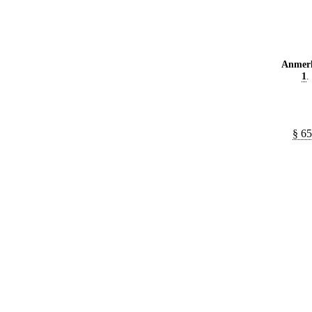
Anmer
1
.
§ 65