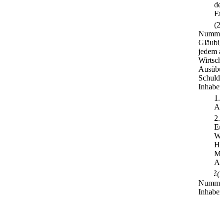
d
E
(
Nummer
Gläubi
jedem 
Wirtsc
Ausübu
Schuld
Inhabe
1
A
2
E
W
H
M
A
2
Nummer
Inhabe