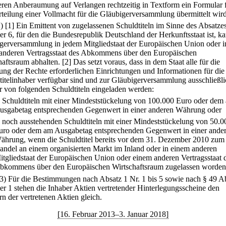
eren Anberaumung auf Verlangen rechtzeitig in Textform ein Formular f
rteilung einer Vollmacht für die Gläubigerversammlung übermittelt wird
2)
[1] Ein Emittent von zugelassenen Schuldtiteln im Sinne des Absatze
 6, für den die Bundesrepublik Deutschland der Herkunftsstaat ist, ka
gerversammlung in jedem Mitgliedstaat der Europäischen Union oder i
anderen Vertragsstaat des Abkommens über den Europäischen
haftsraum abhalten.
[2] Das setzt voraus, dass in dem Staat alle für die
ng der Rechte erforderlichen Einrichtungen und Informationen für die
titelinhaber verfügbar sind und zur Gläubigerversammlung ausschließli
r von folgenden Schuldtiteln eingeladen werden:
.
Schuldtiteln mit einer Mindeststückelung von 100.000 Euro oder dem
usgabetag entsprechenden Gegenwert in einer anderen Währung oder
.
noch ausstehenden Schuldtiteln mit einer Mindeststückelung von 50.0
uro oder dem am Ausgabetag entsprechenden Gegenwert in einer ande
ährung, wenn die Schuldtitel bereits vor dem 31. Dezember 2010 zum
andel an einem organisierten Markt im Inland oder in einem anderen
itgliedstaat der Europäischen Union oder einem anderen Vertragsstaat 
bkommens über den Europäischen Wirtschaftsraum zugelassen worden 
(3) Für die Bestimmungen nach Absatz 1 Nr. 1 bis 5 sowie nach § 49 A
 1 stehen die Inhaber Aktien vertretender Hinterlegungsscheine den
rn der vertretenen Aktien gleich.
[16. Februar 2013–3. Januar 2018]