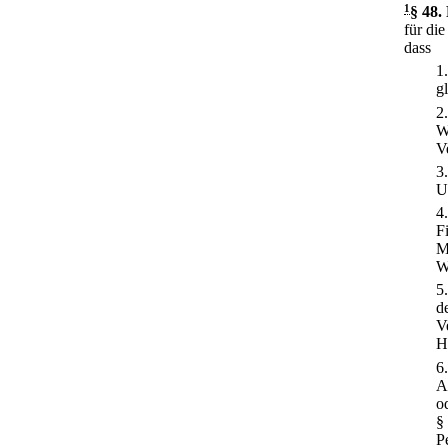
1
§ 48
.
für die
dass
1
g
2
W
V
3
U
4
Fi
M
W
5
d
V
H
6
A
o
§
P