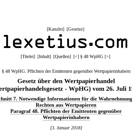
[
Kanzlei
] [
Gesetze
]
[
Titelei
] [
Inhalt
] [
Quellen
]
[
<
]
§ 48 WpHG
[
>
]
§ 48 WpHG. Pflichten der Emittenten gegenüber Wertpapierinhabern
Gesetz über den Wertpapierhandel
rtpapierhandelsgesetz - WpHG) vom 26. Juli 
hnitt 7. Notwendige Informationen für die Wahrnehmun
Rechten aus Wertpapieren
Paragraf 48. Pflichten der Emittenten gegenüber
Wertpapierinhabern
[3. Januar 2018]