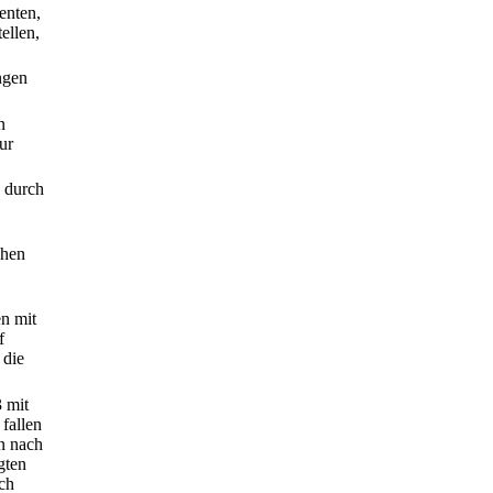
enten,
ellen,
ngen
n
ur
 durch
chen
n mit
f
 die
 mit
fallen
n nach
gten
ch