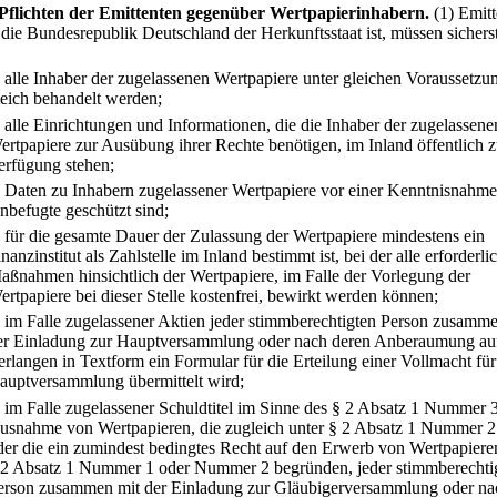
Pflichten der Emittenten gegenüber Wertpapierinhabern.
(1) Emitt
 die Bundesrepublik Deutschland der Herkunftsstaat ist, müssen sicherst
.
alle Inhaber der zugelassenen Wertpapiere unter gleichen Voraussetzu
leich behandelt werden;
.
alle Einrichtungen und Informationen, die die Inhaber der zugelassene
ertpapiere zur Ausübung ihrer Rechte benötigen, im Inland öffentlich z
erfügung stehen;
.
Daten zu Inhabern zugelassener Wertpapiere vor einer Kenntnisnahme
nbefugte geschützt sind;
.
für die gesamte Dauer der Zulassung der Wertpapiere mindestens ein
nanzinstitut als Zahlstelle im Inland bestimmt ist, bei der alle erforderli
aßnahmen hinsichtlich der Wertpapiere, im Falle der Vorlegung der
ertpapiere bei dieser Stelle kostenfrei, bewirkt werden können;
.
im Falle zugelassener Aktien jeder stimmberechtigten Person zusamme
er Einladung zur Hauptversammlung oder nach deren Anberaumung au
erlangen in Textform ein Formular für die Erteilung einer Vollmacht für
auptversammlung übermittelt wird;
.
im Falle zugelassener Schuldtitel im Sinne des § 2 Absatz 1 Nummer 3
usnahme von Wertpapieren, die zugleich unter § 2 Absatz 1 Nummer 2 
der die ein zumindest bedingtes Recht auf den Erwerb von Wertpapiere
 2 Absatz 1 Nummer 1 oder Nummer 2 begründen, jeder stimmberechti
erson zusammen mit der Einladung zur Gläubigerversammlung oder na