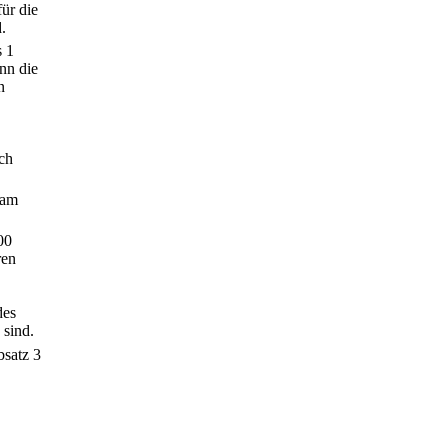
ür die
.
s 1
nn die
n
ch
 am
00
ren
des
sind.
bsatz 3